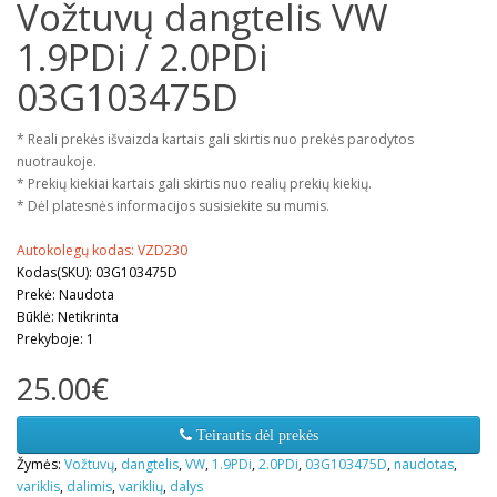
Vožtuvų dangtelis VW
1.9PDi / 2.0PDi
03G103475D
* Reali prekės išvaizda kartais gali skirtis nuo prekės parodytos
nuotraukoje.
* Prekių kiekiai kartais gali skirtis nuo realių prekių kiekių.
* Dėl platesnės informacijos susisiekite su mumis.
Autokolegų kodas: VZD230
Kodas(SKU): 03G103475D
Prekė: Naudota
Būklė: Netikrinta
Prekyboje: 1
25.00€
Teirautis dėl prekės
Žymės:
Vožtuvų
,
dangtelis
,
VW
,
1.9PDi
,
2.0PDi
,
03G103475D
,
naudotas
,
variklis
,
dalimis
,
variklių
,
dalys