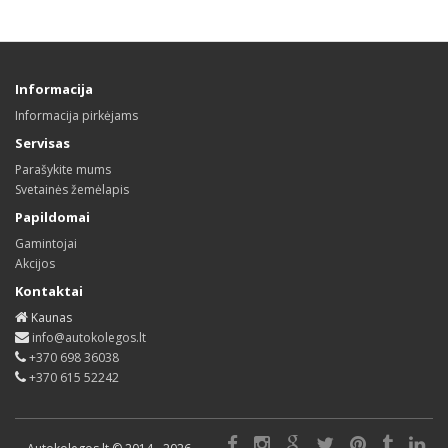
Informacija
Informacija pirkėjams
Servisas
Parašykite mums
Svetainės žemėlapis
Papildomai
Gamintojai
Akcijos
Kontaktai
Kaunas
info@autokolegos.lt
+370 698 36038
+370 615 52242