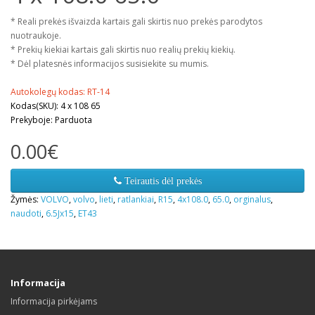
* Reali prekės išvaizda kartais gali skirtis nuo prekės parodytos
nuotraukoje.
* Prekių kiekiai kartais gali skirtis nuo realių prekių kiekių.
* Dėl platesnės informacijos susisiekite su mumis.
Autokolegų kodas: RT-14
Kodas(SKU): 4 x 108 65
Prekyboje: Parduota
0.00€
Teirautis dėl prekės
Žymės:
VOLVO
,
volvo
,
lieti
,
ratlankiai
,
R15
,
4x108.0
,
65.0
,
orginalus
,
naudoti
,
6.5Jx15
,
ET43
Informacija
Informacija pirkėjams