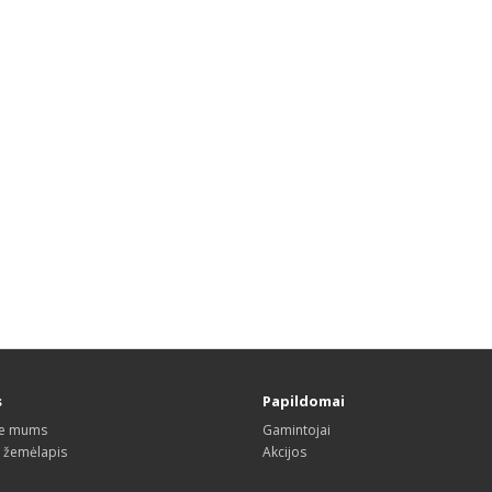
s
Papildomai
te mums
Gamintojai
s žemėlapis
Akcijos