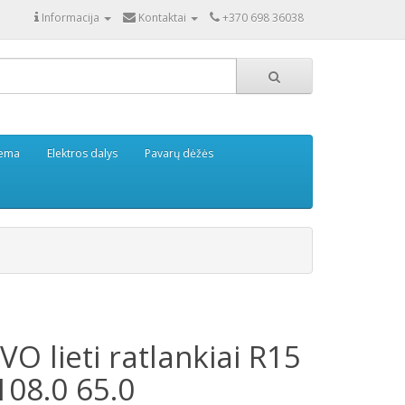
Informacija
Kontaktai
+370 698 36038
tema
Elektros dalys
Pavarų dėžės
O lieti ratlankiai R15
108.0 65.0