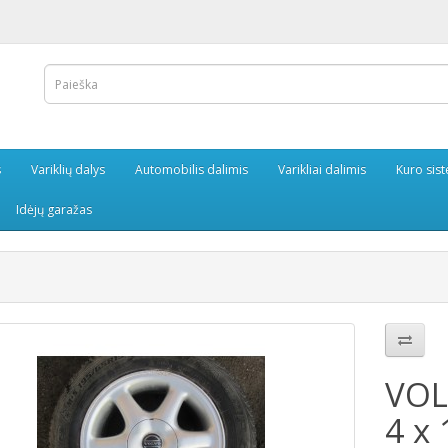
s
Variklių dalys
Automobilis dalimis
Varikliai dalimis
Kuro sis
Idėjų garažas
VOLV
4 x 