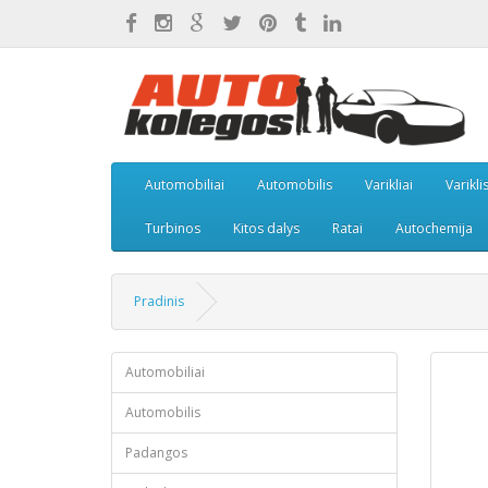
Automobiliai
Automobilis
Varikliai
Varikli
Turbinos
Kitos dalys
Ratai
Autochemija
Pradinis
Automobiliai
Automobilis
Padangos