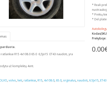
* Reali pre
nuotraukoj
* Prekių kie
* Dėl plate
Autokolegų
Kodas(SKU)
ymas
Prekyboje:
0.00
 parduota.
ti ratlankiai R15 4x108.0 65.0 6,5Jx15 ET43 naudoti, yra
odyta už komplektą 4vnt.
OLVO
,
volvo
,
lieti
,
ratlankiai
,
R15
,
4x108.0
,
65.0
,
orginalus
,
naudoti
,
6.5Jx15
,
ET43