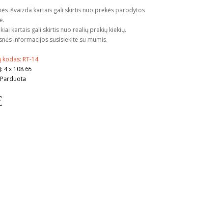
kės išvaizda kartais gali skirtis nuo prekės parodytos
e.
kiai kartais gali skirtis nuo realių prekių kiekių.
snės informacijos susisiekite su mumis.
 kodas: RT-14
: 4 x 108 65
 Parduota
€