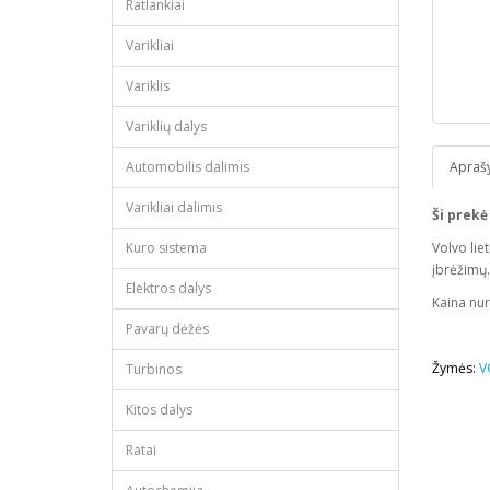
Ratlankiai
Varikliai
Variklis
Variklių dalys
Automobilis dalimis
Apraš
Varikliai dalimis
Ši prekė
Kuro sistema
Volvo lie
įbrėžimų.
Elektros dalys
Kaina nur
Pavarų dėžės
Žymės:
V
Turbinos
Kitos dalys
Ratai