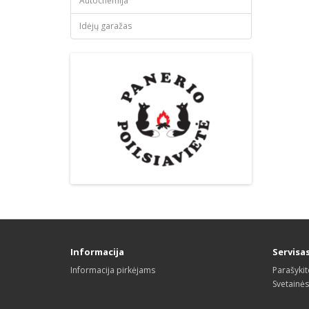
Autochemija
Idėjų garažas
Informacija
Servisa
Informacija pirkėjams
Parašyki
Svetainė