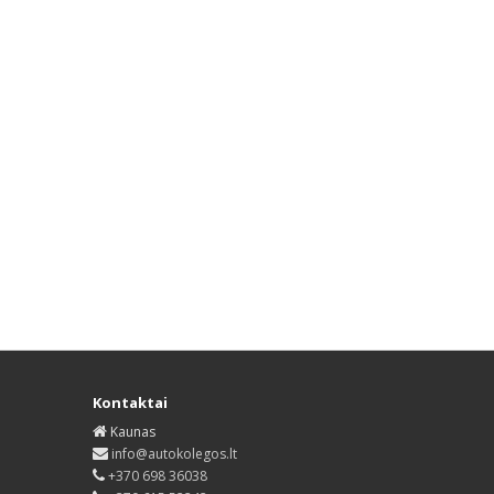
Kontaktai
Kaunas
info@autokolegos.lt
+370 698 36038