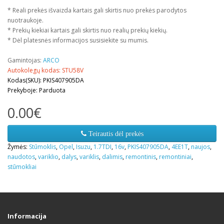
* Reali prekės išvaizda kartais gali skirtis nuo prekės parodytos
nuotraukoje.
* Prekių kiekiai kartais gali skirtis nuo realių prekių kiekių.
* Dėl platesnės informacijos susisiekite su mumis.
Gamintojas:
ARCO
Autokolegų kodas: STU58V
Kodas(SKU): PKIS407905DA
Prekyboje: Parduota
0.00€
Teirautis dėl prekės
Žymės:
Stūmoklis
,
Opel
,
Isuzu
,
1.7TDI
,
16v
,
PKIS407905DA
,
4EE1T
,
naujos
,
naudotos
,
variklio
,
dalys
,
variklis
,
dalimis
,
remontinis
,
remontiniai
,
stūmokliai
Informacija