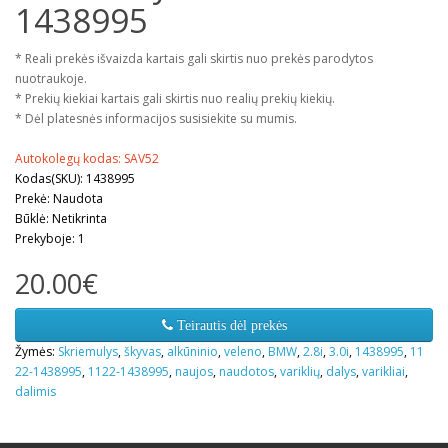
1438995
* Reali prekės išvaizda kartais gali skirtis nuo prekės parodytos
nuotraukoje.
* Prekių kiekiai kartais gali skirtis nuo realių prekių kiekių.
* Dėl platesnės informacijos susisiekite su mumis.
Autokolegų kodas: SAV52
Kodas(SKU): 1438995
Prekė: Naudota
Būklė: Netikrinta
Prekyboje: 1
20.00€
Teirautis dėl prekės
Žymės:
Skriemulys
,
škyvas
,
alkūninio
,
veleno
,
BMW
,
2.8i
,
3.0i
,
1438995
,
11
22-1438995
,
1122-1438995
,
naujos
,
naudotos
,
variklių
,
dalys
,
varikliai
,
dalimis