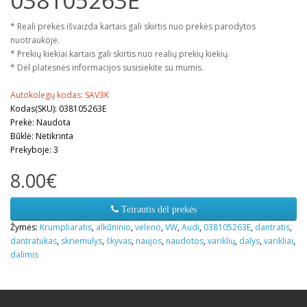
038105263E
* Reali prekės išvaizda kartais gali skirtis nuo prekės parodytos
nuotraukoje.
* Prekių kiekiai kartais gali skirtis nuo realių prekių kiekių.
* Dėl platesnės informacijos susisiekite su mumis.
Autokolegų kodas: SAV3K
Kodas(SKU): 038105263E
Prekė: Naudota
Būklė: Netikrinta
Prekyboje: 3
8.00€
Teirautis dėl prekės
Žymės:
Krumpliaratis
,
alkūninio
,
veleno
,
VW
,
Audi
,
038105263E
,
dantratis
,
dantratukas
,
skriemulys
,
škyvas
,
naujos
,
naudotos
,
variklių
,
dalys
,
varikliai
,
dalimis