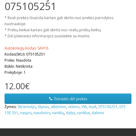
075105251
* Reali prekės išvaizda kartais gali skirtis nuo prekės parodytos
nuotraukoje.
* Prekių kiekiai kartais gali skirtis nuo realių prekių kiekių.
* Dėl platesnės informacijos susisiekite su mumis.
Autokolegų kodas: SAV16
Kodas(SKU): 075105251
Prekė: Naudota
Būklė: Netikrinta
Prekyboje: 1
12.00€
Teirautis dėl prekės
Žymės:
Skriemulys
,
škyvas
,
alkūninio
,
veleno
,
VW
,
Audi
,
075105251
,
075
105 251
,
naujos
,
naudotos
,
variklių
,
dalys
,
varikliai
,
dalimis