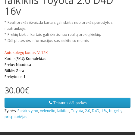
laikiklis Toyota 2.0 D4D
16v
* Reali prekės išvaizda kartais gali skirtis nuo prekės parodytos
nuotraukoje.
* Prekių kiekiai kartais gali skirtis nuo realių prekių kiekių.
* Dėl platesnės informacijos susisiekite su mumis.
Autokolegų kodas: VL12K
Kodas(SKU): Komplektas
Prekė: Naudota
Būklė: Gera
Prekyboje: 1
30.00€
Teirautis dėl prekės
Žymės:
Paskirstymo
,
velenėlio
,
laikiklis
,
Toyota
,
2.0
,
D4D
,
16v
,
bugelis
,
prispaudėjas