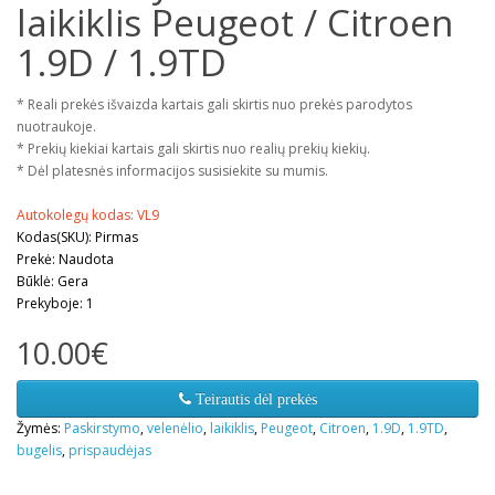
laikiklis Peugeot / Citroen
1.9D / 1.9TD
* Reali prekės išvaizda kartais gali skirtis nuo prekės parodytos
nuotraukoje.
* Prekių kiekiai kartais gali skirtis nuo realių prekių kiekių.
* Dėl platesnės informacijos susisiekite su mumis.
Autokolegų kodas: VL9
Kodas(SKU): Pirmas
Prekė: Naudota
Būklė: Gera
Prekyboje: 1
10.00€
Teirautis dėl prekės
Žymės:
Paskirstymo
,
velenėlio
,
laikiklis
,
Peugeot
,
Citroen
,
1.9D
,
1.9TD
,
bugelis
,
prispaudėjas