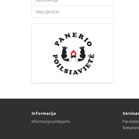
Autochemija
Idėjų garažas
Informacija
Servisa
Informacija pirkėjams
Parašyki
Svetainė