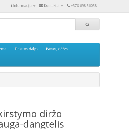
Informacija
Kontaktai
+370 698 36038
tema
Elektros dalys
Pavarų dėžės
kirstymo diržo
auga-dangtelis