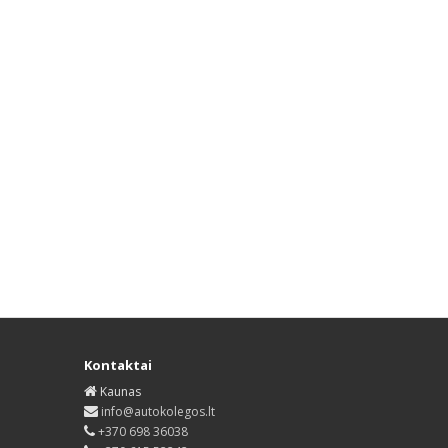
Kontaktai
Kaunas
info@autokolegos.lt
+370 698 36038