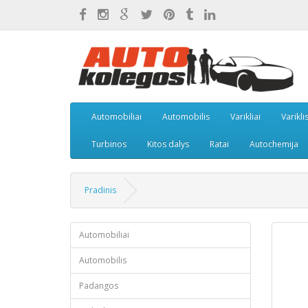
Automobiliai
Automobilis
Varikliai
Varikli
Turbinos
Kitos dalys
Ratai
Autochemija
Pradinis
Automobiliai
Automobilis
Padangos