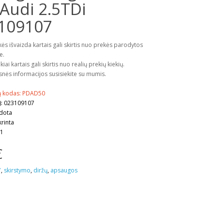
Audi 2.5TDi
109107
kės išvaizda kartais gali skirtis nuo prekės parodytos
e.
kiai kartais gali skirtis nuo realių prekių kiekių.
snės informacijos susisiekite su mumis.
ų kodas: PDAD50
): 023109107
udota
krinta
 1
€
7
,
skirstymo
,
diržų
,
apsaugos