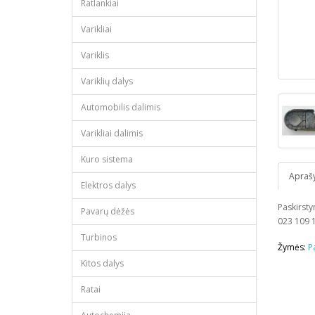
Ratlankiai
Varikliai
Variklis
Variklių dalys
Automobilis dalimis
Varikliai dalimis
Kuro sistema
Apraš
Elektros dalys
Paskirsty
Pavarų dėžės
023 109 
Turbinos
Žymės:
P
Kitos dalys
Ratai