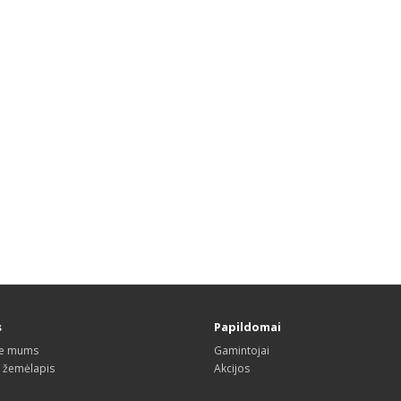
s
Papildomai
te mums
Gamintojai
s žemėlapis
Akcijos