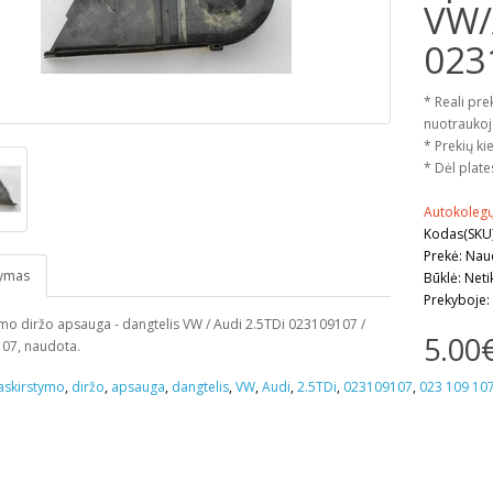
VW/
023
* Reali pre
nuotraukoj
* Prekių kie
* Dėl plate
Autokoleg
Kodas(SKU
Prekė: Na
ymas
Būklė: Neti
Prekyboje:
mo diržo apsauga - dangtelis VW / Audi 2.5TDi 023109107 /
5.00
107, naudota.
askirstymo
,
diržo
,
apsauga
,
dangtelis
,
VW
,
Audi
,
2.5TDi
,
023109107
,
023 109 10