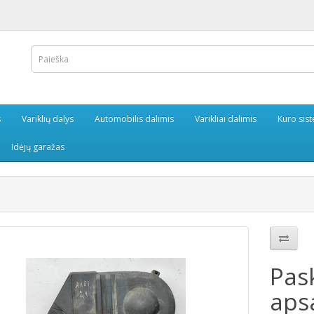
s
Variklių dalys
Automobilis dalimis
Varikliai dalimis
Kuro sis
Idėjų garažas
Pas
aps