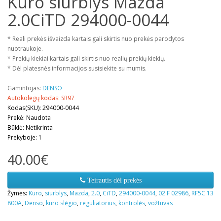
Kuro siurblys Mazda
2.0CiTD 294000-0044
* Reali prekės išvaizda kartais gali skirtis nuo prekės parodytos
nuotraukoje.
* Prekių kiekiai kartais gali skirtis nuo realių prekių kiekių.
* Dėl platesnės informacijos susisiekite su mumis.
Gamintojas:
DENSO
Autokolegų kodas: SR97
Kodas(SKU): 294000-0044
Prekė: Naudota
Būklė: Netikrinta
Prekyboje: 1
40.00€
Teirautis dėl prekės
Žymės:
Kuro
,
siurblys
,
Mazda
,
2.0
,
CiTD
,
294000-0044
,
02 F 02986
,
RF5C 13
800A
,
Denso
,
kuro slėgio
,
reguliatorius
,
kontrolės
,
vožtuvas