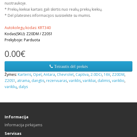
nuotraukoje.
* Prekių kiekiai kartais gali skirtis nuo realių prekių kiekių.
* Dėl platesnės informacijos susisiekite su mumis.
Autokolegų kodas: KRT340
Kodas(SKU): Z20DM / Z20S1
Prekyboje: Parduota
0.00€
Teirautis dėl prekės
Žymės:
Karteris
,
Opel
,
Antara
,
Chevrolet
,
Captiva
,
2.0DCi
,
16V
,
Z20DM
,
Z20S1
,
atrama
,
dangtis
,
rezervuaras
,
variklis
,
varikliai
,
dalimis
,
variklio
,
variklių
,
dalys
Informacija
Informacija pirkėjams
Servisas