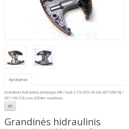
Aprašymas
Grandinės hidraulinis įtempėjas VW / Audi 2.7/3.0TDi V6 24v 057109218J /
057 109 218 J nuo 2004m. naudotas.
Grandinės hidraulinis