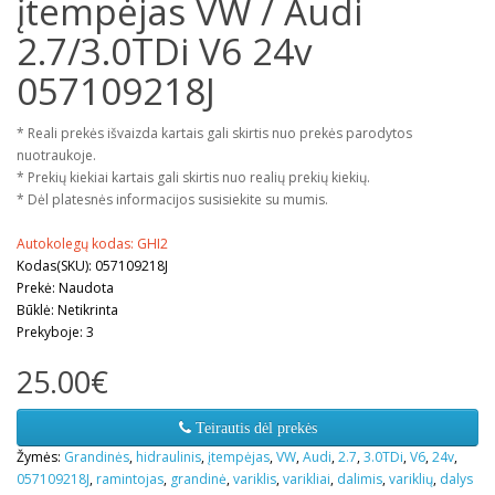
įtempėjas VW / Audi
2.7/3.0TDi V6 24v
057109218J
* Reali prekės išvaizda kartais gali skirtis nuo prekės parodytos
nuotraukoje.
* Prekių kiekiai kartais gali skirtis nuo realių prekių kiekių.
* Dėl platesnės informacijos susisiekite su mumis.
Autokolegų kodas: GHI2
Kodas(SKU): 057109218J
Prekė: Naudota
Būklė: Netikrinta
Prekyboje: 3
25.00€
Teirautis dėl prekės
Žymės:
Grandinės
,
hidraulinis
,
įtempėjas
,
VW
,
Audi
,
2.7
,
3.0TDi
,
V6
,
24v
,
057109218J
,
ramintojas
,
grandinė
,
variklis
,
varikliai
,
dalimis
,
variklių
,
dalys