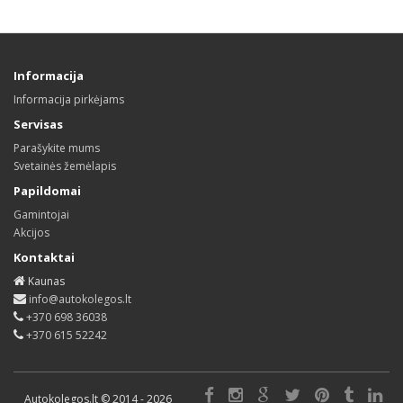
Informacija
Informacija pirkėjams
Servisas
Parašykite mums
Svetainės žemėlapis
Papildomai
Gamintojai
Akcijos
Kontaktai
Kaunas
info@autokolegos.lt
+370 698 36038
+370 615 52242
Autokolegos.lt © 2014 - 2026