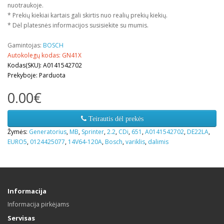
nuotraukoje.
* Prekių kiekiai kartais gali skirtis nuo realių prekių kiekių.
* Dėl platesnės informacijos susisiekite su mumis.
Gamintojas:
BOSCH
Autokolegų kodas: GN41X
Kodas(SKU): A0141542702
Prekyboje: Parduota
0.00€
Teirautis dėl prekės
Žymės:
Generatorius
,
MB
,
Sprinter
,
2.2
,
CDi
,
651
,
A0141542702
,
DE22LA
,
EURO5
,
0124425077
,
14V64-120A
,
Bosch
,
variklis
,
dalimis
Informacija
Informacija pirkėjams
Servisas