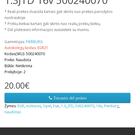
1.3JTD 16v 500240070
* Reali prekės išvaizda kartais gali skirtis nuo prekės parodytos
nuotraukoje.
* Prekių kiekiai kartais gali skirtis nuo realių prekių kiekių.
* Dėl platesnės informacijos susisiekite su mumis.
Gamintojas:
PIERBURG
Autokolegų kodas: EGR21
Kodas(SKU): 500240070
Prekė: Naudota
Būklė: Netikrinta
Prekyboje: 2
20.00€
Teirautis dėl prekės
Žymės:
EGR
,
vožtuvas
,
Opel
,
Fiat
,
1.3
,
JTD
,
500240070
,
16v
,
Pierburg
,
naudotas