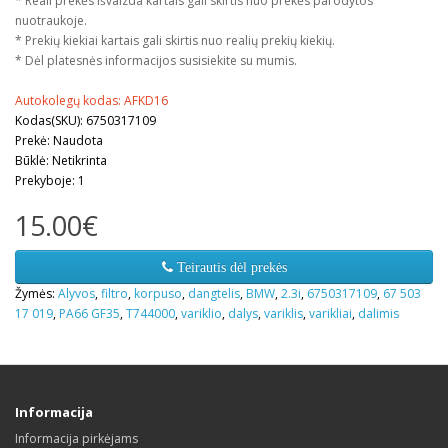
* Reali prekės išvaizda kartais gali skirtis nuo prekės parodytos
nuotraukoje.
* Prekių kiekiai kartais gali skirtis nuo realių prekių kiekių.
* Dėl platesnės informacijos susisiekite su mumis.
Autokolegų kodas: AFKD16
Kodas(SKU): 6750317109
Prekė: Naudota
Būklė: Netikrinta
Prekyboje: 1
15.00€
Teirautis dėl prekės
Žymės:
Alyvos
,
filtro
,
korpuso
,
dangtelis
,
BMW
,
2.3i
,
6750317109
,
67 503
17 019
,
PA66 GF35
,
T744000
,
variklio
,
dalys
,
variklis
,
varikliai
,
dalimis
Informacija
Informacija pirkėjams