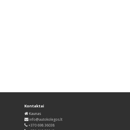
Kontaktai
Kaunas
info@autokolegos.lt
+370 698 36038