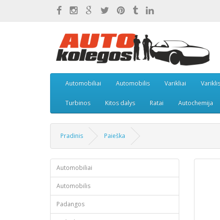
Automobiliai
Automobilis
Varikliai
Varikli
Turbinos
Kitos dalys
Ratai
Autochemija
Pradinis
Paieška
Automobiliai
Automobilis
Padangos