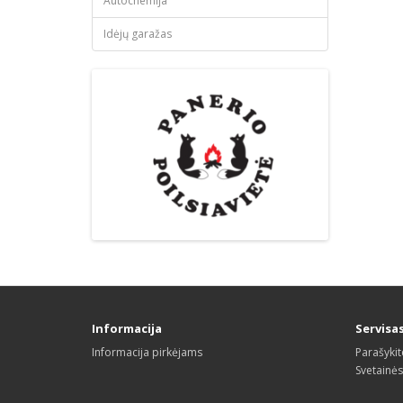
Autochemija
Idėjų garažas
Informacija
Servisa
Informacija pirkėjams
Parašyki
Svetainė