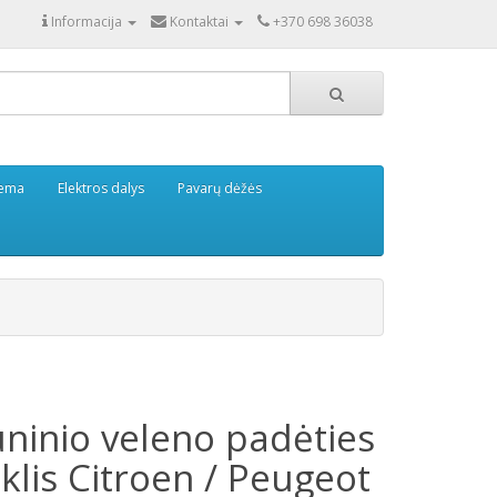
Informacija
Kontaktai
+370 698 36038
tema
Elektros dalys
Pavarų dėžės
ūninio veleno padėties
klis Citroen / Peugeot