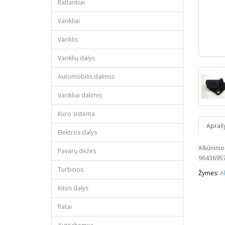
Ratlankiai
Varikliai
Variklis
Variklių dalys
Automobilis dalimis
Varikliai dalimis
Kuro sistema
Apraš
Elektros dalys
Alkūninio
Pavarų dėžės
96436957
Turbinos
Žymės:
A
Kitos dalys
Ratai