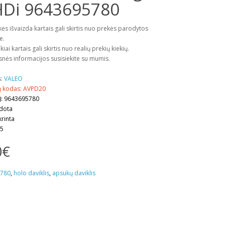
HDi 9643695780
kės išvaizda kartais gali skirtis nuo prekės parodytos
e.
kiai kartais gali skirtis nuo realių prekių kiekių.
snės informacijos susisiekite su mumis.
s:
VALEO
ų kodas: AVPD20
): 9643695780
udota
krinta
 5
0€
780
,
holo daviklis
,
apsukų daviklis