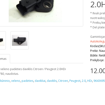
2.0
* Reali pre
nuotraukoj
* Prekių kie
* Dėl plate
Gamintoja
Autokoleg
Kodas(SKU
Prekė: Na
Būklė: Neti
ymas
Prekyboje:
12.0
 veleno padėties daviklis Citroen / Peugeot 2.0HDi
80, naudotas.
lkūninio
,
veleno
,
padėties
,
davikliai
,
daviklis
,
Citroen
,
Peugeot
,
2.0
,
HDi
,
9643695