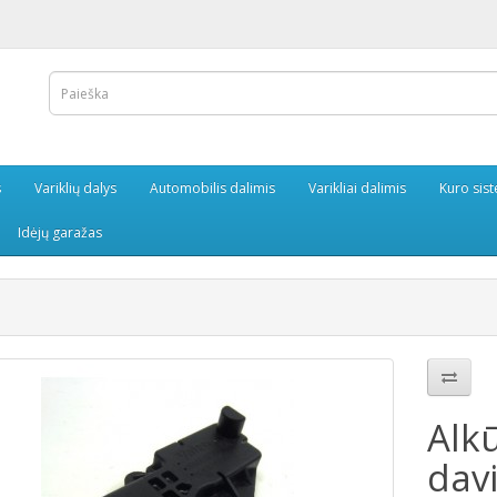
s
Variklių dalys
Automobilis dalimis
Varikliai dalimis
Kuro sis
Idėjų garažas
Alk
davi