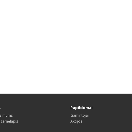
s
Papildomai
te mums
Gamintojai
s žemėlapis
Akcijos