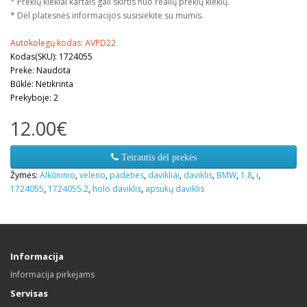
* Prekių kiekiai kartais gali skirtis nuo realių prekių kiekių.
* Dėl platesnės informacijos susisiekite su mumis.
Autokolegų kodas: AVPD22
Kodas(SKU): 1724055
Prekė: Naudota
Būklė: Netikrinta
Prekyboje: 2
12.00€
Teirautis dėl prekės
Žymės:
Alkūninio
,
veleno
,
padėties
,
davikliai
,
daviklis
,
BMW
,
1.8
,
i
,
1724055
,
1724055.2
,
holo daviklis
,
apsukų daviklis
Informacija
Informacija pirkėjams
Servisas