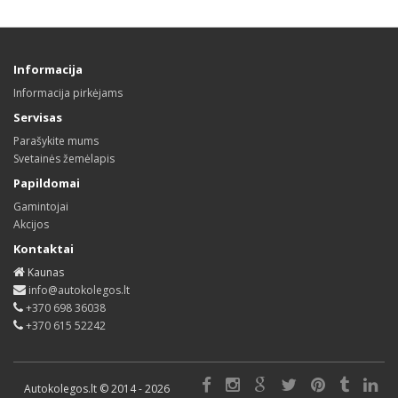
Informacija
Informacija pirkėjams
Servisas
Parašykite mums
Svetainės žemėlapis
Papildomai
Gamintojai
Akcijos
Kontaktai
Kaunas
info@autokolegos.lt
+370 698 36038
+370 615 52242
Autokolegos.lt © 2014 - 2026