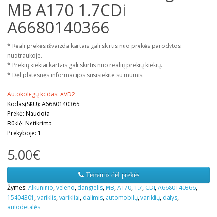
MB A170 1.7CDi
A6680140366
* Reali prekės išvaizda kartais gali skirtis nuo prekės parodytos
nuotraukoje.
* Prekių kiekiai kartais gali skirtis nuo realių prekių kiekių.
* Dėl platesnės informacijos susisiekite su mumis.
Autokolegų kodas: AVD2
Kodas(SKU): A6680140366
Prekė: Naudota
Būklė: Netikrinta
Prekyboje: 1
5.00€
Teirautis dėl prekės
Žymės:
Alkūninio
,
veleno
,
dangtelis
,
MB
,
A170
,
1.7
,
CDi
,
A6680140366
,
15404301
,
variklis
,
varikliai
,
dalimis
,
automobilų
,
variklių
,
dalys
,
autodetalės