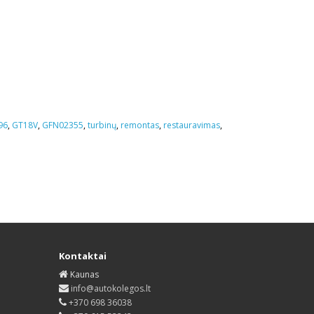
96
,
GT18V
,
GFN02355
,
turbinų
,
remontas
,
restauravimas
,
Kontaktai
Kaunas
info@autokolegos.lt
+370 698 36038