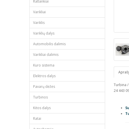
Ratlankiai
Varikliai
Variklis
Variklių dalys
Automobilis dalimis
Varikliai dalimis
Kuro sistema
Apraš
Elektros dalys
Turbina /
Pavarų dėžės
24 443 09
Turbinos
Kitos dalys
S
Tu
Ratai