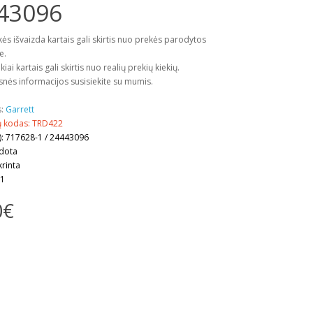
43096
kės išvaizda kartais gali skirtis nuo prekės parodytos
e.
kiai kartais gali skirtis nuo realių prekių kiekių.
snės informacijos susisiekite su mumis.
s:
Garrett
ų kodas: TRD422
: 717628-1 / 24443096
udota
krinta
 1
0€