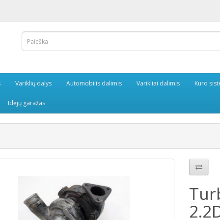
s
Variklių dalys
Automobilis dalimis
Varikliai dalimis
Kuro sis
Idėjų garažas
Tur
2.2