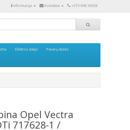
Informacija
Kontaktai
+370 698 36038
tema
Elektros dalys
Pavarų dėžės
bina Opel Vectra
DTi 717628-1 /