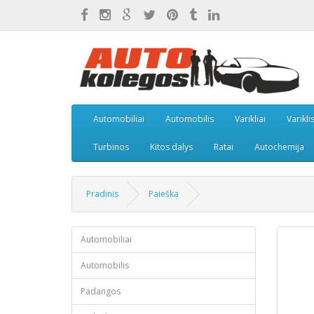
Automobiliai
Automobilis
Varikliai
Varikli
Turbinos
Kitos dalys
Ratai
Autochemija
Pradinis
Paieška
Automobiliai
Automobilis
Padangos