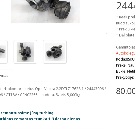
244
* Reali pre
nuotraukoj
* Prekių kie
* Dėl plate
Gamintoja
Autokoleg
Kodas(SKU)
Prekė: Na
Būklė: Neti
ymas
Prekyboje:
80.0
 turbokompresorius Opel Vectra 2.2DTi 717628-1 / 24443096 /
6 / GT18V / GFN02355, naudota. Svoris 5,000kg
uremontuosime Jūsų turbiną.
rbinos remontas trunka 1-3 darbo dienas.