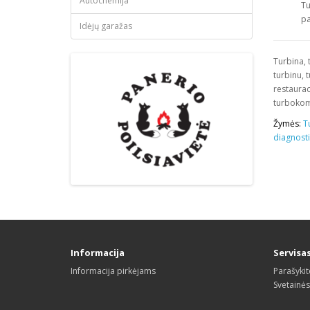
Autochemija
Tu
pa
Idėjų garažas
Turbina, 
turbinu, 
restaurac
turbokomp
Žymės:
T
diagnost
Informacija
Servisa
Informacija pirkėjams
Parašyki
Svetainė