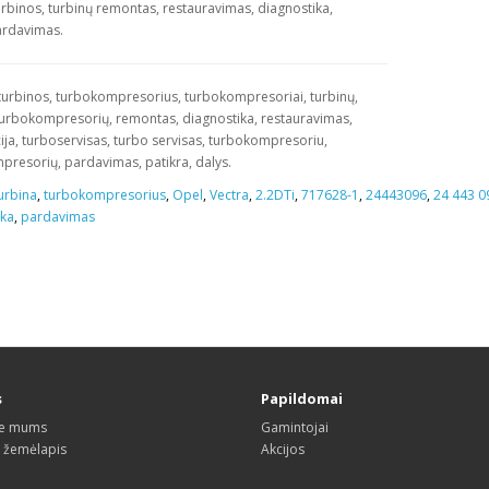
rbinos, turbinų remontas, restauravimas, diagnostika,
rdavimas.
turbinos, turbokompresorius, turbokompresoriai, turbinų,
turbokompresorių, remontas, diagnostika, restauravimas,
ija, turboservisas, turbo servisas, turbokompresoriu,
resorių, pardavimas, patikra, dalys.
urbina
,
turbokompresorius
,
Opel
,
Vectra
,
2.2DTi
,
717628-1
,
24443096
,
24 443 0
ika
,
pardavimas
s
Papildomai
te mums
Gamintojai
s žemėlapis
Akcijos