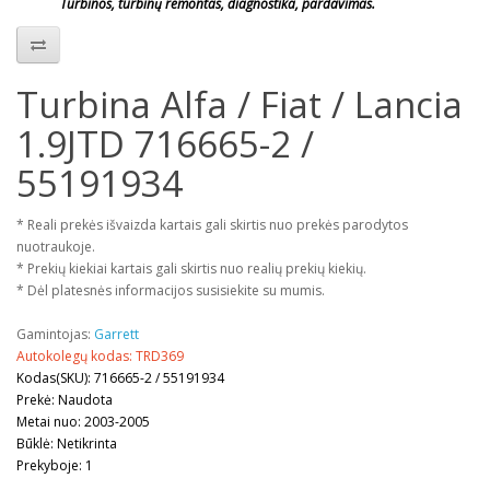
Turbinos, turbinų remontas, diagnostika, pardavimas.
Turbina Alfa / Fiat / Lancia
1.9JTD 716665-2 /
55191934
* Reali prekės išvaizda kartais gali skirtis nuo prekės parodytos
nuotraukoje.
* Prekių kiekiai kartais gali skirtis nuo realių prekių kiekių.
* Dėl platesnės informacijos susisiekite su mumis.
Gamintojas:
Garrett
Autokolegų kodas: TRD369
Kodas(SKU): 716665-2 / 55191934
Prekė: Naudota
Metai nuo: 2003-2005
Būklė: Netikrinta
Prekyboje: 1