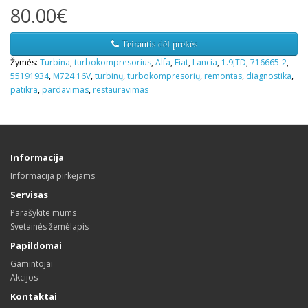
80.00€
Teirautis dėl prekės
Žymės:
Turbina
,
turbokompresorius
,
Alfa
,
Fiat
,
Lancia
,
1.9JTD
,
716665-2
,
55191934
,
M724 16V
,
turbinų
,
turbokompresorių
,
remontas
,
diagnostika
,
patikra
,
pardavimas
,
restauravimas
Informacija
Informacija pirkėjams
Servisas
Parašykite mums
Svetainės žemėlapis
Papildomai
Gamintojai
Akcijos
Kontaktai