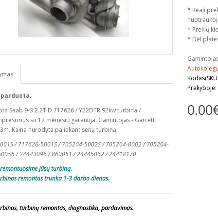
* Reali pre
nuotraukoj
* Prekių kie
* Dėl plate
Gamintoja
Autokolegų
ymas
Kodas(SKU
Prekyboje:
 parduota.
0.00
ta Saab 9-3 2.2TiD 717626 / Y22DTR 92kw turbina /
resorius su 12 mėnesių garantija. Gamintojas - Garrett
m. Kaina nurodyta paliekant seną turbiną.
001S / 717626-5001S / 705204-5002S / 705204-0002 / 705204-
60055 / 24443096 / 860051 / 24445062 / 24418170
remontuosime Jūsų turbiną.
rbinos remontas trunka 1-3 darbo dienas.
rbinos, turbinų remontas, diagnostika, pardavimas.