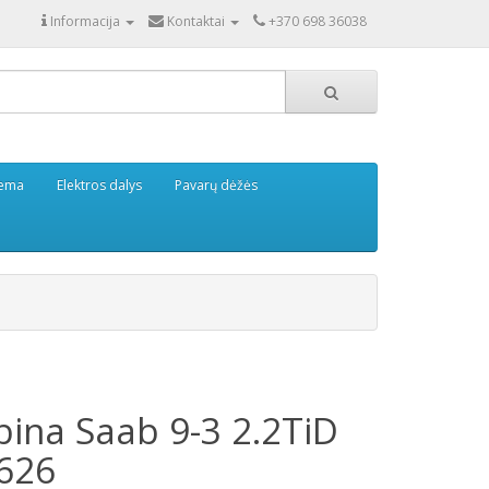
Informacija
Kontaktai
+370 698 36038
tema
Elektros dalys
Pavarų dėžės
bina Saab 9-3 2.2TiD
626