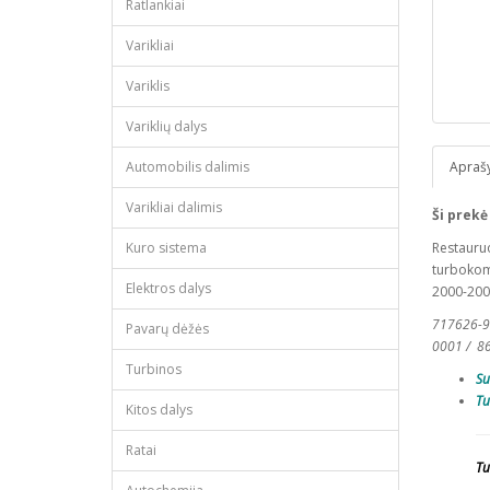
Ratlankiai
Varikliai
Variklis
Variklių dalys
Automobilis dalimis
Apraš
Varikliai dalimis
Ši prekė
Kuro sistema
Restauruo
turbokomp
Elektros dalys
2000-2003
717626-9
Pavarų dėžės
0001 / 8
Turbinos
Su
Tu
Kitos dalys
Ratai
Tu