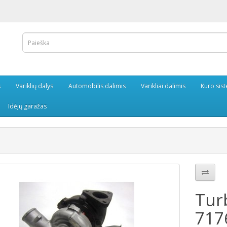
s
Variklių dalys
Automobilis dalimis
Varikliai dalimis
Kuro sis
Idėjų garažas
Tur
717