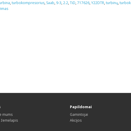
urbina
,
turbokompresorius
,
Saab
,
9-3
,
2.2
,
TiD
,
717626
,
Y22DTR
,
turbinų
,
turbo
vimas
s
Papildomai
te mums
Gamintojai
s žemėlapis
Akcijos