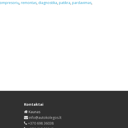
kompresorių
,
remontas
,
diagnostika
,
patikra
,
pardavimas
,
Kontaktai
Kaunas
info@autokolegos.lt
+370 698 36038