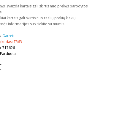
kės išvaizda kartais gali skirtis nuo prekės parodytos
e.
kiai kartais gali skirtis nuo realių prekių kiekių.
snės informacijos susisiekite su mumis.
s:
Garrett
 kodas: TR63
): 717626
 Parduota
€