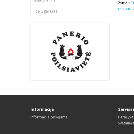
Autochemija
Žymės:
T
restaura
Idėjų garažas
Informacija
Servisa
Informacija pirkėjams
Parašyki
Svetainė