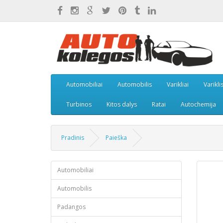
Automobiliai
Automobilis
Varikliai
Varikli
Turbinos
Kitos dalys
Ratai
Autochemija
Pradinis
Paieška
Automobiliai
Automobilis
Padangos