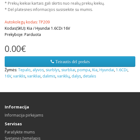
* Prekių kiekiai kartais gali skirtis nuo realių prekių kiekių.
* Dėl platesnės informacijos susisiekite su mumis.
Autokolegų kodas: TP209
Kodas(SKU): Kia / Hyundai 1.6CDi 16V
Prekyboje: Parduota
0.00€
Teirautis dėl prekės
Žymės:
Tepalo
,
alyvos
,
siurblys
,
siurbliai
,
pompa
,
Kia
,
Hyundai
,
1.6CDi
,
16V
,
variklis
,
varikliai
,
dalimis
,
variklių
,
dalys
,
detalės
Informacija
Informacija pirkėjams
Servisas
Parašykite mums
Svetainės žemėlapis