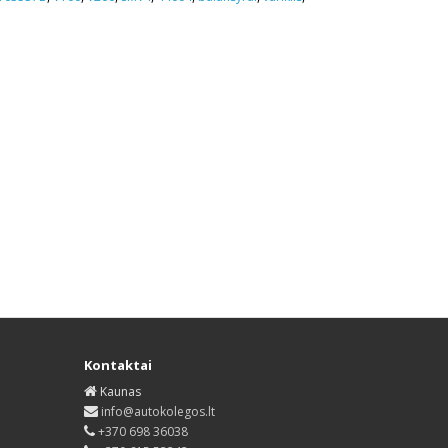
Kontaktai
Kaunas
info@autokolegos.lt
+370 698 36038