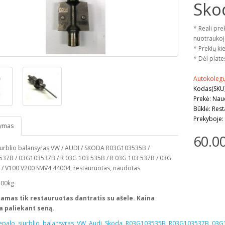
Sko
* Reali pre
nuotraukoj
* Prekių kie
* Dėl plate
Autokoleg
Kodas(SKU
Prekė: Na
Būklė: Res
Prekyboje:
ymas
60.0
iurblio balansyras VW / AUDI / SKODA R03G103535B /
37B / 03G103537B / R 03G 103 535B / R 03G 103 537B / 03G
 / V100 V200 SMV4 44004, restauruotas, naudotas
500kg
mas tik restauruotas dantratis su ašele. Kaina
a paliekant seną.
epalo
,
siurblio
,
balansyras
,
VW
,
Audi
,
Skoda
,
R03G103535B
,
R03G103537B
,
03G