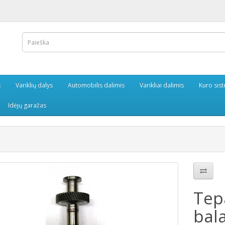
s
Variklių dalys
Automobilis dalimis
Varikliai dalimis
Kuro sis
Idėjų garažas
Tepa
bal