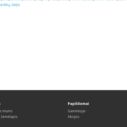
ariklių
,
dalys
s
Papildomai
te mums
Gamintojai
s žemėlapis
Akcijos