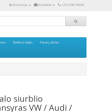
Informacija
Kontaktai
+370 698 36038
tema
Elektros dalys
Pavarų dėžės
lo siurblio
ansyras VW / Audi /