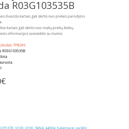
da R03G103535B
kės išvaizda kartais gali skirtis nuo prekės parodytos
e.
kiai kartais gali skirtis nuo realių prekių kiekių.
snės informacijos susisiekite su mumis.
ų kodas: TPB2KS
): R03G103535B
udota
tauruota
 1
0€
103537B
,
V100
,
V200
,
SMV4
,
44004
,
balansyrai
,
variklis
,