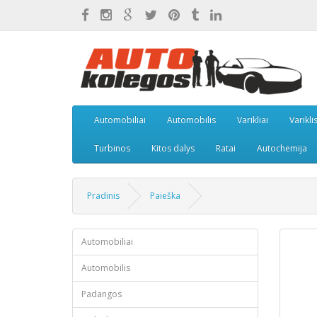
Automobiliai
Automobilis
Varikliai
Varikli
Turbinos
Kitos dalys
Ratai
Autochemija
Pradinis
Paieška
Automobiliai
Automobilis
Padangos