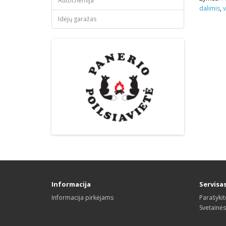
Autochemija
dalimis
,
v
Idėjų garažas
Informacija
Servisa
Informacija pirkėjams
Parašyki
Svetainė