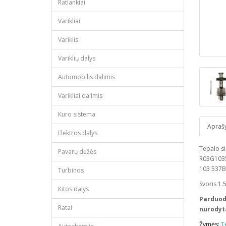
Ratlankiai
Varikliai
Variklis
Variklių dalys
Automobilis dalimis
Varikliai dalimis
Kuro sistema
Apraš
Elektros dalys
Tepalo s
Pavarų dėžės
R03G1035
103 537B
Turbinos
Svoris 1.
Kitos dalys
Parduoda
Ratai
nurodyt
Žymės:
T