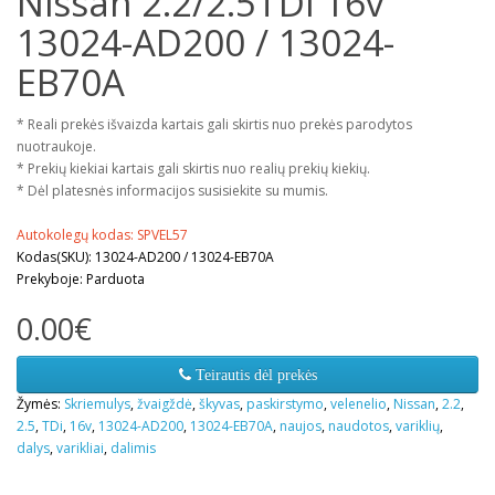
Nissan 2.2/2.5TDi 16v
13024-AD200 / 13024-
EB70A
* Reali prekės išvaizda kartais gali skirtis nuo prekės parodytos
nuotraukoje.
* Prekių kiekiai kartais gali skirtis nuo realių prekių kiekių.
* Dėl platesnės informacijos susisiekite su mumis.
Autokolegų kodas: SPVEL57
Kodas(SKU): 13024-AD200 / 13024-EB70A
Prekyboje: Parduota
0.00€
Teirautis dėl prekės
Žymės:
Skriemulys
,
žvaigždė
,
škyvas
,
paskirstymo
,
velenelio
,
Nissan
,
2.2
,
2.5
,
TDi
,
16v
,
13024-AD200
,
13024-EB70A
,
naujos
,
naudotos
,
variklių
,
dalys
,
varikliai
,
dalimis