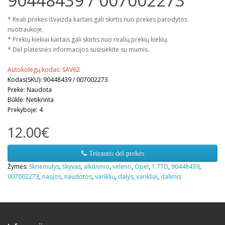
90448439 / 007002273
* Reali prekės išvaizda kartais gali skirtis nuo prekės parodytos
nuotraukoje.
* Prekių kiekiai kartais gali skirtis nuo realių prekių kiekių.
* Dėl platesnės informacijos susisiekite su mumis.
Autokolegų kodas: SAV62
Kodas(SKU): 90448439 / 007002273
Prekė: Naudota
Būklė: Netikrinta
Prekyboje: 4
12.00€
Teirautis dėl prekės
Žymės:
Skriemulys
,
škyvas
,
alkūninio
,
veleno
,
Opel
,
1.7TD
,
90448439
,
007002273
,
naujos
,
naudotos
,
variklių
,
dalys
,
varikliai
,
dalimis