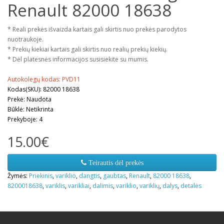
Renault 82000 18638
* Reali prekės išvaizda kartais gali skirtis nuo prekės parodytos
nuotraukoje.
* Prekių kiekiai kartais gali skirtis nuo realių prekių kiekių.
* Dėl platesnės informacijos susisiekite su mumis.
Autokolegų kodas: PVD11
Kodas(SKU): 82000 18638
Prekė: Naudota
Būklė: Netikrinta
Prekyboje: 4
15.00€
Teirautis dėl prekės
Žymės:
Priekinis
,
variklio
,
dangtis
,
gaubtas
,
Renault
,
82000 18638
,
8200018638
,
variklis
,
varikliai
,
dalimis
,
variklio
,
variklių
,
dalys
,
detalės