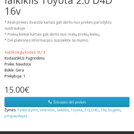
laikiklis Toyota 2.0 D4D
16v
* Reali prekės išvaizda kartais gali skirtis nuo prekės parodytos
nuotraukoje.
* Prekių kiekiai kartais gali skirtis nuo realių prekių kiekių.
* Dėl platesnės informacijos susisiekite su mumis.
Autokolegų kodas: VL13
Kodas(SKU): Pagrindinis
Prekė: Naudota
Būklė: Gera
Prekyboje: 1
15.00€
Teirautis dėl prekės
Žymės:
Paskirstymo
,
velenėlio
,
laikiklis
,
Toyota
,
2.0
,
D4D
,
16v
,
bugelis
,
prispaudėjas