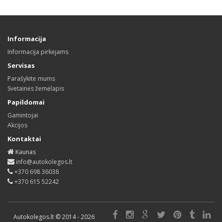
Informacija
Informacija pirkėjams
Servisas
Parašykite mums
Svetainės žemėlapis
Papildomai
Gamintojai
Akcijos
Kontaktai
Kaunas
info@autokolegos.lt
+370 698 36038
+370 615 52242
Autokolegos.lt © 2014 - 2026