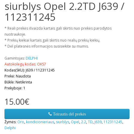
siurblys Opel 2.2TD J639 /
112311245
* Reali prekės išvaizda kartais gali skirtis nuo prekės parodytos
nuotraukoje.
* Prekių kiekiai kartais gali skirtis nuo realių prekių kiekių.
* Dėl platesnės informacijos susisiekite su mumis.
Gamintojas:
DELPHI
Autokolegų kodas: OKS7
Kodas(SKU): J639 / 112311245
Prekė: Naudota
Būklė: Netikrinta
Prekyboje: 1
15.00€
Teirautis dėl prekės
Žymės:
Oro
,
kondicionieriaus
,
siurblys
,
Opel
,
2.2
,
TD
,
J639
,
112311245
,
Delphi