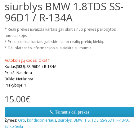
siurblys BMW 1.8TDS SS-
96D1 / R-134A
* Reali prekės išvaizda kartais gali skirtis nuo prekės parodytos
nuotraukoje.
* Prekių kiekiai kartais gali skirtis nuo realių prekių kiekių.
* Dėl platesnės informacijos susisiekite su mumis.
Autokolegų kodas: OKS11
Kodas(SKU): SS-96D1 / R-134A
Prekė: Naudota
Būklė: Netikrinta
Prekyboje: 1
15.00€
Teirautis dėl prekės
Žymės:
Oro
,
kondicionieriaus
,
siurblys
,
BMW
,
1.8
,
TDS
,
SS-96D1
,
R-134A
,
Seiko-Seiki