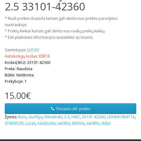
2.5 33101-42360
* Reali prekės išvaizda kartais gali skirtis nuo prekės parodytos
nuotraukoje.
* Prekių kiekiai kartais gali skirtis nuo realių prekių kiekių.
* Dėl platesnės informacijos susisiekite su mumis.
Gamintojas:
LUCAS
Autokolegų kodas: KSR16
Kodas(SKU): 33101-42360
Prekė: Naudota
Būklė: Netikrinta
Prekyboje: 1
15.00€
Teirautis dėl prekės
Žymės:
Kuro
,
siurblys
,
Mitsubishi
,
2.5
,
HMC
,
33101-42360
,
LDH8413B411A
,
07426COK
,
Lucas
,
naudodas
,
variklis
,
dalimis
,
variklio
,
dalys