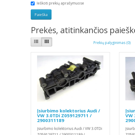
Ieškoti prekių aprašymuose
Prekės, atitinkančios paieško
Prekių palyginimas (0)
Įsiurbimo kolektorius Audi /
Įsiu
VW 3.0TDi Z059129711 /
VW 
2900311189
290
Įsiurbimo kolektorius Audi / VW 3.0TDi
Įsiur
Z059129711 / 2900311189 /
Z0591