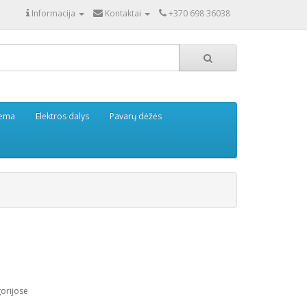
Informacija
Kontaktai
+370 698 36038
tema
Elektros dalys
Pavarų dėžės
gorijose