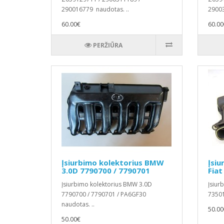
290016779 naudotas. ..
29003
60.00€
60.00
PERŽIŪRA
Įsiurbimo kolektorius BMW
Įsiu
3.0D 7790700 / 7790701
Fiat
Įsiurbimo kolektorius BMW 3.0D
Įsiur
7790700 / 7790701 / PA6GF30
73501
naudotas. ..
50.00
50.00€