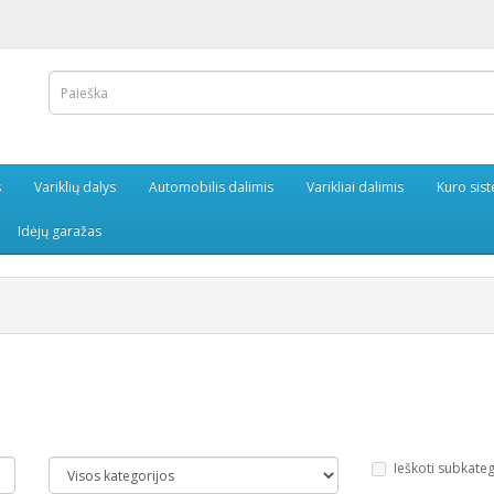
s
Variklių dalys
Automobilis dalimis
Varikliai dalimis
Kuro sis
Idėjų garažas
Ieškoti subkate