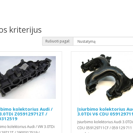
s kriterijus
Rušiuoti pagal:
rbimo kolektorius Audi /
Įsiurbimo kolektorius Au
3.0TDi Z059129712T /
3.0TDi V6 CDU 05912971
0312519
Įsiurbimo kolektorius Audi 3.0TDi
bimo kolektorius Audi / VW 3.0TDi
CDU 059129711CF / 059 129 711
29712T / 2900312519 /