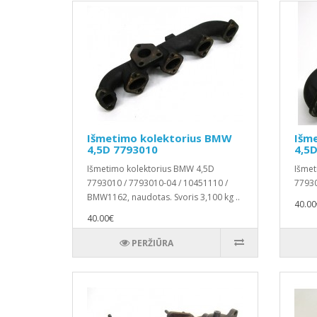
Išmetimo kolektorius BMW
Išm
4,5D 7793010
4,5
Išmetimo kolektorius BMW 4,5D
Išmet
7793010 / 7793010-04 / 10451110 /
77930
BMW1162, naudotas. Svoris 3,100 kg ..
40.00
40.00€
PERŽIŪRA