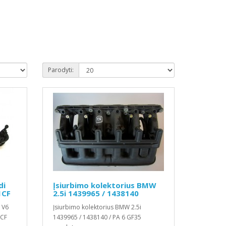
Parodyti:
di
Įsiurbimo kolektorius BMW
1CF
2.5i 1439965 / 1438140
 V6
Įsiurbimo kolektorius BMW 2.5i
 CF
1439965 / 1438140 / PA 6 GF35