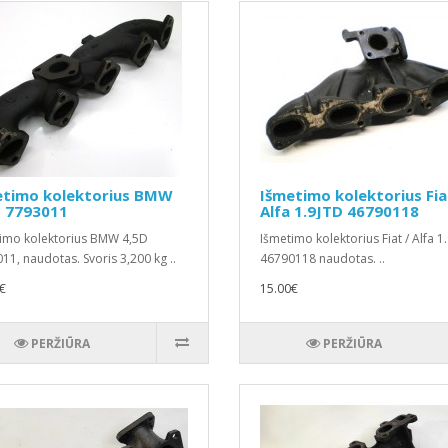
etimo kolektorius BMW
Išmetimo kolektorius Fia
D 7793011
Alfa 1.9JTD 46790118
imo kolektorius BMW 4,5D
Išmetimo kolektorius Fiat / Alfa 1
11, naudotas. Svoris 3,200 kg ..
46790118 naudotas. ..
€
15.00€
PERŽIŪRA
PERŽIŪRA