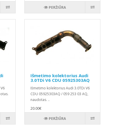
PERŽIŪRA
di
Išmetimo kolektorius Audi
3.0TDi V6 CDU 05925303AQ
 V6
Išmetimo kolektorius Audi 3.0TDi V6
otas.
CDU 05925303AQ / 059 253 03 AQ,
naudotas. ..
20.00€
PERŽIŪRA