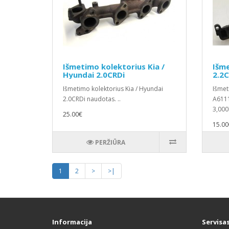
Išmetimo kolektorius Kia /
Išm
Hyundai 2.0CRDi
2.2
Išmetimo kolektorius Kia / Hyundai
Išmet
2.0CRDi naudotas. ..
A6111
3,000k
25.00€
15.00
PERŽIŪRA
1
2
>
>|
Informacija
Servisa