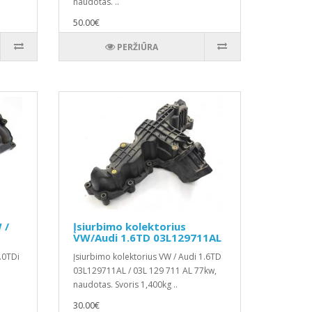
naudotas. ..
50.00€
PERŽIŪRA
 /
Įsiurbimo kolektorius
F
VW/Audi 1.6TD 03L129711AL
.0TDi
Įsiurbimo kolektorius VW / Audi 1.6TD
03L129711AL / 03L 129 711 AL 77kw,
naudotas. Svoris 1,400kg ..
30.00€