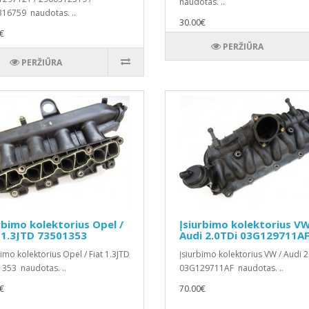
naudotas. ..
16759 naudotas. ..
30.00€
€
PERŽIŪRA
PERŽIŪRA
rbimo kolektorius Opel /
Įsiurbimo kolektorius VW
 1.3JTD 73501353
Audi 2.0TDi 03G129711A
bimo kolektorius Opel / Fiat 1.3JTD
Įsiurbimo kolektorius VW / Audi 2
353 naudotas. ..
03G129711AF naudotas. ..
€
70.00€