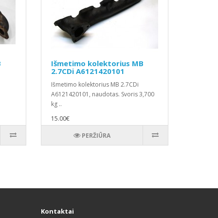
B
Išmetimo kolektorius MB
2.7CDi A6121420101
Išmetimo kolektorius MB 2.7CDi
A6121420101, naudotas. Svoris 3,700
kg ..
15.00€
PERŽIŪRA
Kontaktai