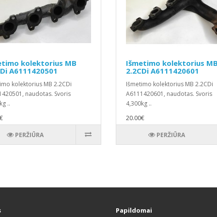
etimo kolektorius MB
Išmetimo kolektorius M
CDi A6111420501
2.2CDi A6111420601
imo kolektorius MB 2.2CDi
Išmetimo kolektorius MB 2.2CDi
420501, naudotas. Svoris
A6111420601, naudotas. Svoris
g ..
4,300kg ..
€
20.00€
PERŽIŪRA
PERŽIŪRA
s
Papildomai