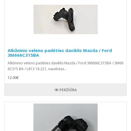
Alkūninio veleno padėties daviklis Mazda / Ford
3M666C315BA
Alkūninio veleno padėties daviklis Mazda / Ford 3M666C315BA / 3M66
6C315 BA / L813 18 221, naudotas...
12.00€
PERŽIŪRA