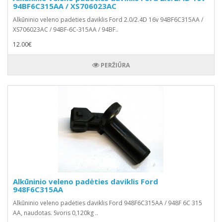
94BF6C315AA / XS706023AC
Alkūninio veleno padėties daviklis Ford 2.0/2.4D 16v 94BF6C315AA /
XS706023AC / 94BF-6C-315AA / 94BF..
12.00€
PERŽIŪRA
Alkūninio veleno padėties daviklis Ford
948F6C315AA
Alkūninio veleno padėties daviklis Ford 948F6C315AA / 948F 6C 315
AA, naudotas. Svoris 0,120kg ..