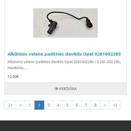
Alkūninio veleno padėties daviklis Opel 0281002285
Alkūninio veleno padėties daviklis Opel 0281002285 / 0 281 002 285,
naudotas. ..
12.00€
PERŽIŪRA
|<
<
1
2
3
4
5
6
7
8
>
>|