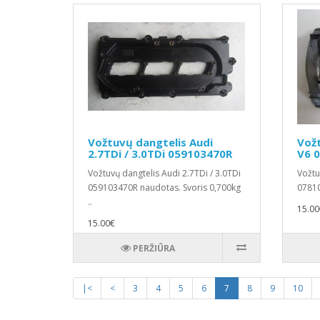
Vožtuvų dangtelis Audi
Vožt
2.7TDi / 3.0TDi 059103470R
V6 
Vožtuvų dangtelis Audi 2.7TDi / 3.0TDi
Vožtu
059103470R naudotas. Svoris 0,700kg
07810
..
15.00
15.00€
PERŽIŪRA
|<
<
3
4
5
6
7
8
9
10