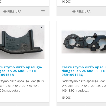
€
10.00€
PERŽIŪRA
PERŽIŪRA
irstymo diržo apsauga-
Paskirstymo diržo apsau
telis VW/Audi 2.5TDi
dangtelis VW/Audi 3.0TD
109156A
059109133Q
rstymo diržo apsauga - dangtelis
Paskirstymo diržo apsauga - dang
Audi 2.5TDi 059109156A / 059
VW / Audi 3.0TDi 059109133Q / 0
56A, naudota...
109 133Q, naudota...
15.00€