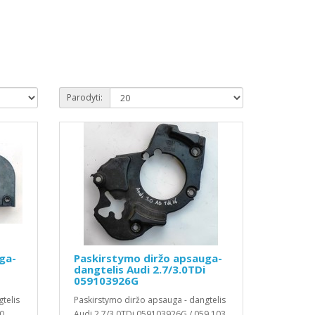
Parodyti:
ga-
Paskirstymo diržo apsauga-
dangtelis Audi 2.7/3.0TDi
059103926G
telis
Paskirstymo diržo apsauga - dangtelis
0
Audi 2.7/3.0TDi 059103926G / 059 103