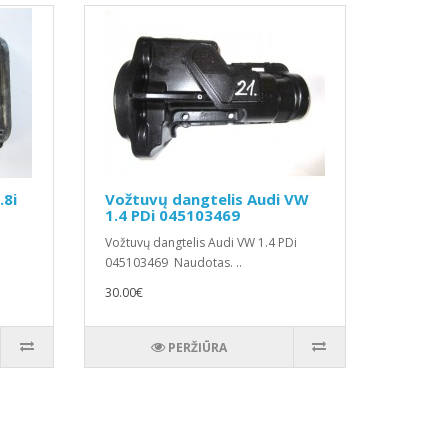
.8i
Vožtuvų dangtelis Audi VW
1.4 PDi 045103469
Vožtuvų dangtelis Audi VW 1.4 PDi
045103469 Naudotas. ..
30.00€
PERŽIŪRA