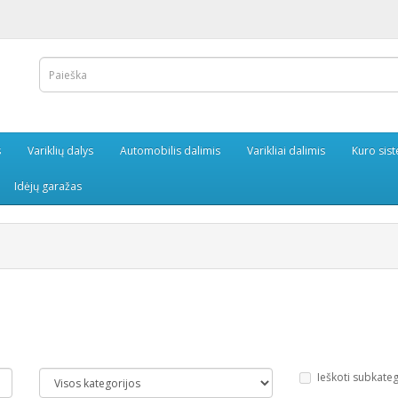
s
Variklių dalys
Automobilis dalimis
Varikliai dalimis
Kuro sis
Idėjų garažas
Ieškoti subkate