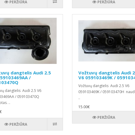
PERŽIŪRA
PERŽIŪRA
uvų dangtelis Audi 2.5
Vožtuvų dangtelis Audi 2
059103469AA /
V6 059103469K / 059103
103470Q
Vožtuvų dangtelis Audi 2.5 V6
vų dangtelis Audi 2.5 V6
059103469K / 059103470H naud
03469AA / 059103470Q
..
tas. ..
15.00€
€
PERŽIŪRA
PERŽIŪRA