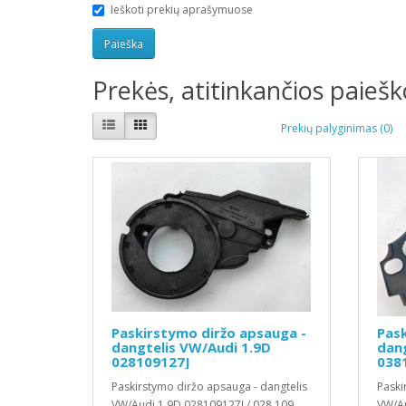
Ieškoti prekių aprašymuose
Prekės, atitinkančios paieško
Prekių palyginimas (0)
Paskirstymo diržo apsauga -
Pask
dangtelis VW/Audi 1.9D
dang
028109127J
038
Paskirstymo diržo apsauga - dangtelis
Paski
VW/Audi 1.9D 028109127J / 028 109
VW/Au