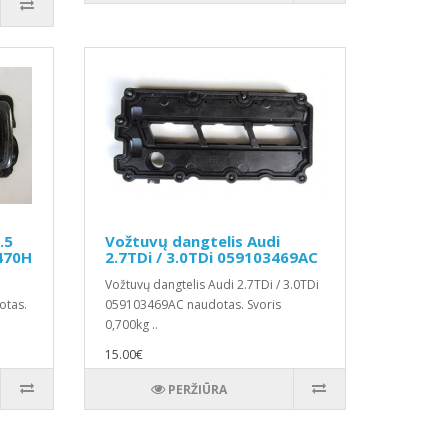
.5
Vožtuvų dangtelis Audi
470H
2.7TDi / 3.0TDi 059103469AC
Vožtuvų dangtelis Audi 2.7TDi / 3.0TDi
otas.
059103469AC naudotas. Svoris
0,700kg ..
15.00€
PERŽIŪRA