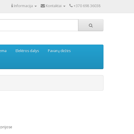
Informacija
Kontaktai
+370 698 36038
tema
Elektros dalys
Pavarų dėžės
gorijose