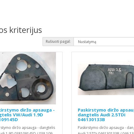
s kriterijus
Rušiuoti pagal:
irstymo diržo apsauga -
Paskirstymo diržo apsau
telis VW/Audi 1.9D
dangtelis Audi 2.5TDi
109145D
046130133B
rstymo diržo apsauga - dangtelis
Paskirstymo diržo apsauga - dang
di 1.9D 038109145D / 038 109
Audi 2.5TDi 046130133B / 046 13