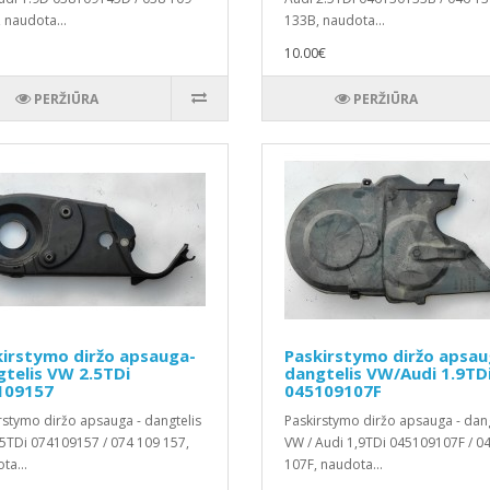
 naudota...
133B, naudota...
10.00€
PERŽIŪRA
PERŽIŪRA
irstymo diržo apsauga-
Paskirstymo diržo apsau
telis VW 2.5TDi
dangtelis VW/Audi 1.9TD
109157
045109107F
rstymo diržo apsauga - dangtelis
Paskirstymo diržo apsauga - dang
5TDi 074109157 / 074 109 157,
VW / Audi 1,9TDi 045109107F / 0
ta...
107F, naudota...