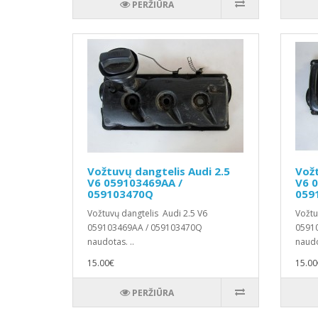
PERŽIŪRA
Vožtuvų dangtelis Audi 2.5
Vožt
V6 059103469AA /
V6 
059103470Q
059
Vožtuvų dangtelis Audi 2.5 V6
Vožtu
059103469AA / 059103470Q
0591
naudotas. ..
naudo
15.00€
15.00
PERŽIŪRA