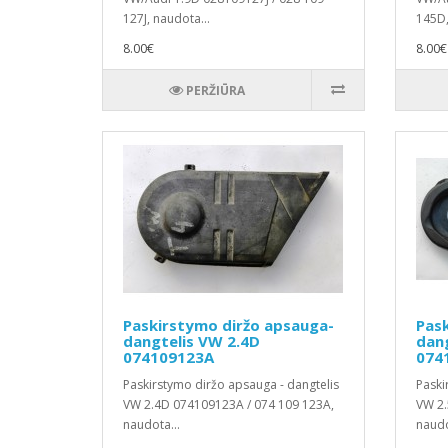
127J, naudota...
145D,
8.00€
8.00€
PERŽIŪRA
Paskirstymo diržo apsauga-
Pask
dangtelis VW 2.4D
dang
074109123A
074
Paskirstymo diržo apsauga - dangtelis
Paski
VW 2.4D 074109123A / 074 109 123A,
VW 2.
naudota...
naudo