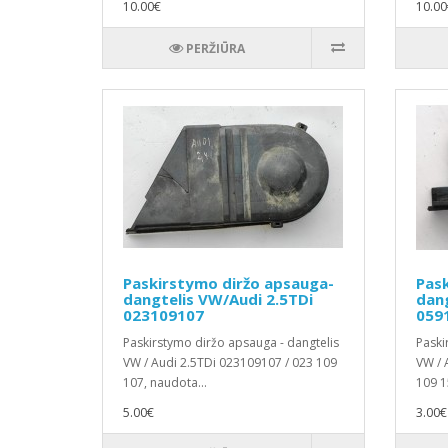
10.00€
10.00
PERŽIŪRA
Paskirstymo diržo apsauga-
Pask
dangtelis VW/Audi 2.5TDi
dang
023109107
059
Paskirstymo diržo apsauga - dangtelis
Paski
VW / Audi 2.5TDi 023109107 / 023 109
VW / 
107, naudota...
109 1
5.00€
3.00€