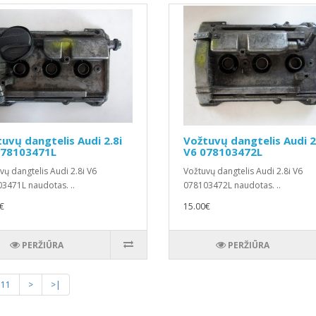
uvų dangtelis Audi 2.8i
Vožtuvų dangtelis Audi 2
078103471L
V6 078103472L
vų dangtelis Audi 2.8i V6
Vožtuvų dangtelis Audi 2.8i V6
3471L naudotas. ..
078103472L naudotas. ..
€
15.00€
PERŽIŪRA
PERŽIŪRA
11
>
>|