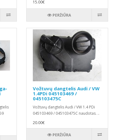
15.00€
PERŽIŪRA
ga-
Vožtuvų dangtelis Audi / VW
i
1.4PDi 045103469 /
045103475C
telis
Vožtuvų dangtelis Audi / VW 1.4 PDi
59
045103469 / 045103475C naudotas. ..
20.00€
PERŽIŪRA