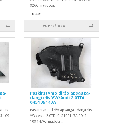
926G, naudota...
10.00€
PERŽIŪRA
ga-
Paskirstymo diržo apsauga-
i
dangtelis VW/Audi 2.0TDi
045109147A
telis
Paskirstymo diržo apsauga - dangtelis
45 109
VW / Audi 2.0TDi 045109147A / 045
109 147A, naudota...