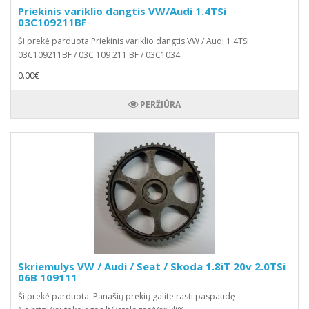
Priekinis variklio dangtis VW/Audi 1.4TSi
03C109211BF
Ši prekė parduota.Priekinis variklio dangtis VW / Audi 1.4TSi
03C109211BF / 03C 109 211 BF / 03C1034..
0.00€
PERŽIŪRA
Skriemulys VW / Audi / Seat / Skoda 1.8iT 20v 2.0TSi
06B 109111
Ši prekė parduota. Panašių prekių galite rasti paspaudę