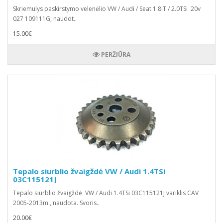
Skriemulys paskirstymo velenėlio VW / Audi / Seat 1.8iT / 2.0TSi 20v
027 109111G, naudot..
15.00€
PERŽIŪRA
Tepalo siurblio žvaigždė VW / Audi 1.4TSi
03C115121J
Tepalo siurblio žvaigždė VW / Audi 1.4TSi 03C115121J variklis CAV
2005-2013m., naudota. Svoris..
20.00€