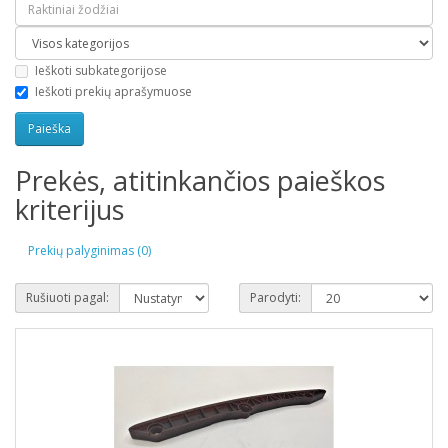
Ieškoti subkategorijose
Ieškoti prekių aprašymuose
Prekės, atitinkančios paieškos
kriterijus
Prekių palyginimas (0)
Rušiuoti pagal:
Parodyti: