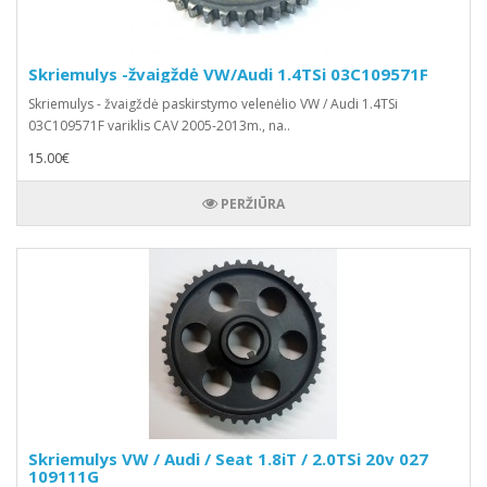
Skriemulys -žvaigždė VW/Audi 1.4TSi 03C109571F
Skriemulys - žvaigždė paskirstymo velenėlio VW / Audi 1.4TSi
03C109571F variklis CAV 2005-2013m., na..
15.00€
PERŽIŪRA
Skriemulys VW / Audi / Seat 1.8iT / 2.0TSi 20v 027
109111G