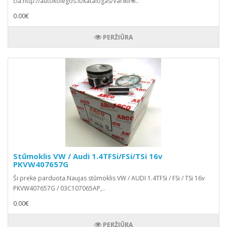
čia:http://autokolegos.lt/katalogas/Varikli%..
0.00€
PERŽIŪRA
Stūmoklis VW / Audi 1.4TFSi/FSi/TSi 16v
PKVW407657G
Ši prekė parduota.Naujas stūmoklis VW / AUDI 1.4TFSi / FSi / TSi 16v
PKVW407657G / 03C107065AP,..
0.00€
PERŽIŪRA