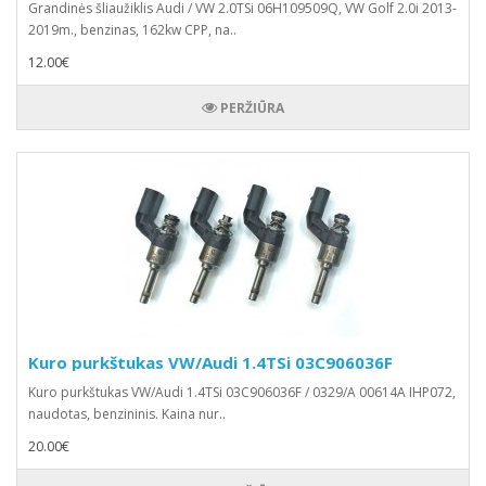
Grandinės šliaužiklis Audi / VW 2.0TSi 06H109509Q, VW Golf 2.0i 2013-
2019m., benzinas, 162kw CPP, na..
12.00€
PERŽIŪRA
Kuro purkštukas VW/Audi 1.4TSi 03C906036F
Kuro purkštukas VW/Audi 1.4TSi 03C906036F / 0329/A 00614A IHP072,
naudotas, benzininis. Kaina nur..
20.00€