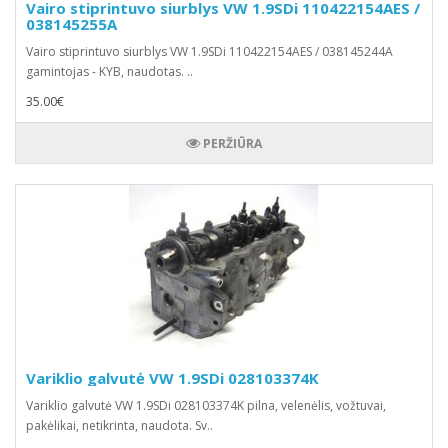
Vairo stiprintuvo siurblys VW 1.9SDi 110422154AES /
038145255A
Vairo stiprintuvo siurblys VW 1.9SDi 110422154AES / 038145244A
gamintojas - KYB, naudotas. ..
35.00€
PERŽIŪRA
Variklio galvutė VW 1.9SDi 028103374K
Variklio galvutė VW 1.9SDi 028103374K pilna, velenėlis, vožtuvai,
pakėlikai, netikrinta, naudota. Sv..