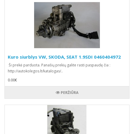
Kuro siurblys VW, SKODA, SEAT 1.9SDI 0460404972
Ši prekė parduota. Panašių prekių galite rasti paspaudę čia :
http://autokolegos.lt/katalogas/..
0.00€
PERŽIŪRA