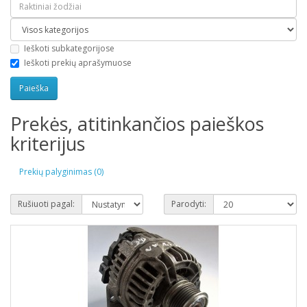
Ieškoti subkategorijose
Ieškoti prekių aprašymuose
Prekės, atitinkančios paieškos
kriterijus
Prekių palyginimas (0)
Rušiuoti pagal:
Parodyti: