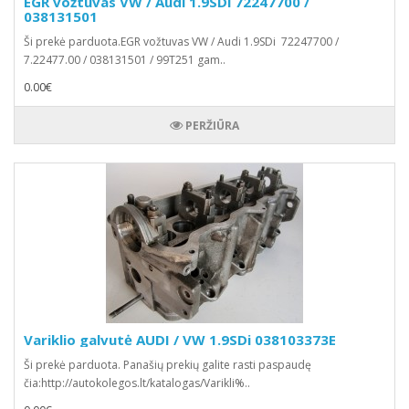
EGR vožtuvas VW / Audi 1.9SDi 72247700 /
038131501
Ši prekė parduota.EGR vožtuvas VW / Audi 1.9SDi 72247700 /
7.22477.00 / 038131501 / 99T251 gam..
0.00€
PERŽIŪRA
Variklio galvutė AUDI / VW 1.9SDi 038103373E
Ši prekė parduota. Panašių prekių galite rasti paspaudę
čia:http://autokolegos.lt/katalogas/Varikli%..