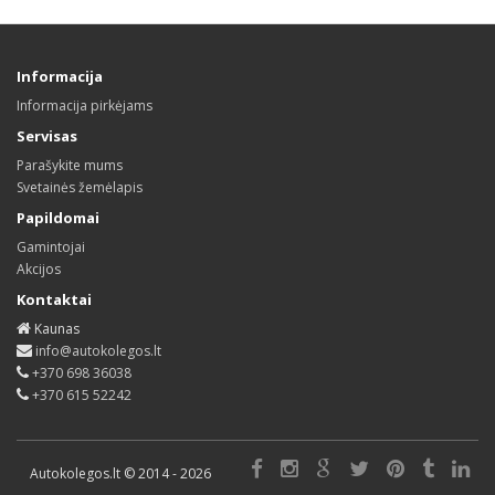
Informacija
Informacija pirkėjams
Servisas
Parašykite mums
Svetainės žemėlapis
Papildomai
Gamintojai
Akcijos
Kontaktai
Kaunas
info@autokolegos.lt
+370 698 36038
+370 615 52242
Autokolegos.lt © 2014 - 2026