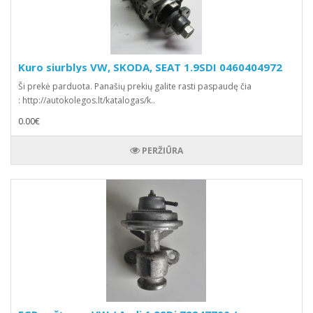
Kuro siurblys VW, SKODA, SEAT 1.9SDI 0460404972
Ši prekė parduota. Panašių prekių galite rasti paspaudę čia
: http://autokolegos.lt/katalogas/k..
0.00€
PERŽIŪRA