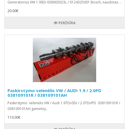
Generatorius VW 1.9SDi 038903023L / 0124325001 Bosch, naudotas. ..
20.00€
PERŽIŪRA
Paskirstymo velenėlis VW / AUDI 1.9 / 2.0PD
038109101R / 038109101AH
Paskirstymo velenėlis VW / Audi 1.9TDi/SDi / 2.0TDi/PD 038109101R /
038109101AH gamintoj..
110.00€