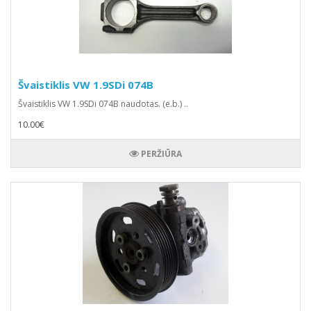
Švaistiklis VW 1.9SDi 074B
Švaistiklis VW 1.9SDi 074B naudotas. (e.b.) ..
10.00€
PERŽIŪRA