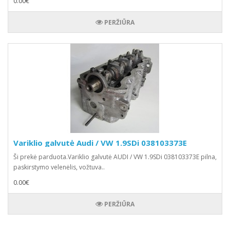
0.00€
PERŽIŪRA
Variklio galvutė Audi / VW 1.9SDi 038103373E
Ši prekė parduota.Variklio galvutė AUDI / VW 1.9SDi 038103373E pilna,
paskirstymo velenėlis, vožtuva..
0.00€
PERŽIŪRA