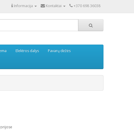
Informacija
Kontaktai
+370 698 36038
tema
Elektros dalys
Pavarų dėžės
gorijose