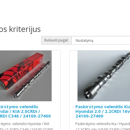
s kriterijus
Rušiuoti pagal:
irstymo velenėlis
Paskirstymo velenėlis Kia
dai / KIA 2.0CRDi /
Hyundai 2.0 / 2.2CRDi 16v
RDi C346 / 24100-27400
24100-27400
rstymo velenėlis Hyundai / KIA
Paskirstymo velenėlis Kia / Hyund
Di / 2.2CRDi C346 / 24100-27400
/ 2.2CRDi 16v 24100-27400 / CM0