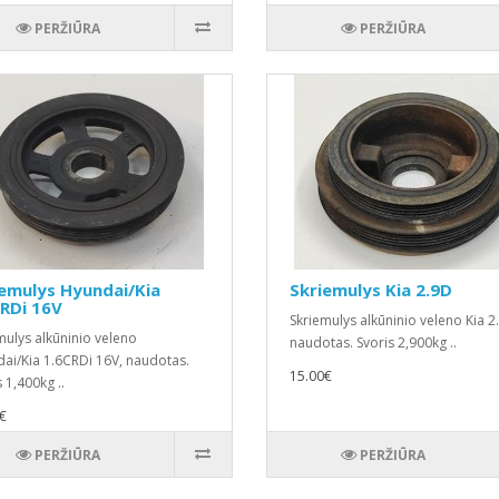
PERŽIŪRA
PERŽIŪRA
emulys Hyundai/Kia
Skriemulys Kia 2.9D
RDi 16V
Skriemulys alkūninio veleno Kia 2
mulys alkūninio veleno
naudotas. Svoris 2,900kg ..
ai/Kia 1.6CRDi 16V, naudotas.
15.00€
 1,400kg ..
€
PERŽIŪRA
PERŽIŪRA