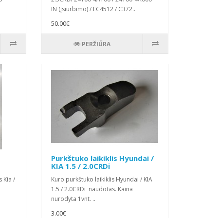
IN (įsiurbimo) / EC4512 / C372..
50.00€
PERŽIŪRA
Purkštuko laikiklis Hyundai /
KIA 1.5 / 2.0CRDi
 Kia /
Kuro purkštuko laikiklis Hyundai / KIA
1.5 / 2.0CRDi naudotas. Kaina
nurodyta 1vnt. ..
3.00€