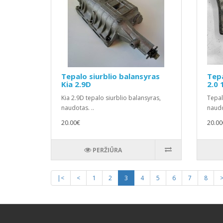
Tepalo siurblio balansyras
Tepa
Kia 2.9D
2.0 
Kia 2.9D tepalo siurblio balansyras,
Tepal
naudotas. ..
naudo
20.00€
20.00
PERŽIŪRA
|<
<
1
2
3
4
5
6
7
8