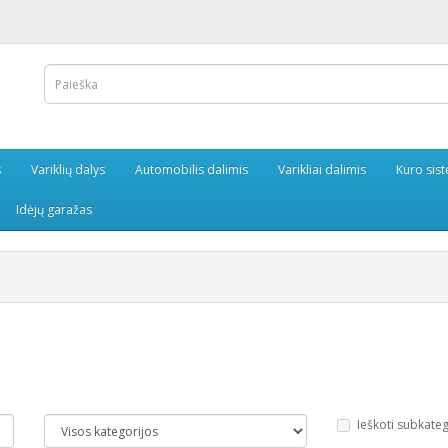
s
Variklių dalys
Automobilis dalimis
Varikliai dalimis
Kuro sis
Idėjų garažas
Ieškoti subkate