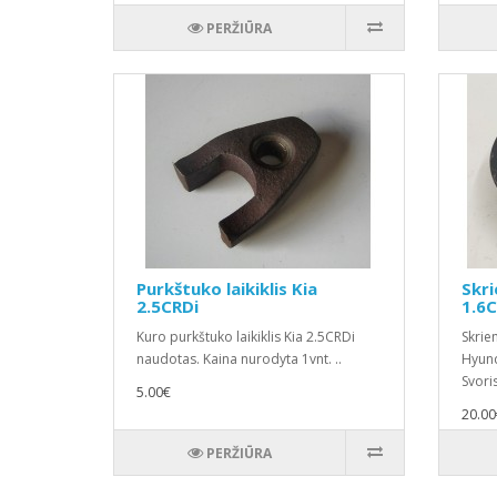
PERŽIŪRA
Purkštuko laikiklis Kia
Skri
2.5CRDi
1.6C
Kuro purkštuko laikiklis Kia 2.5CRDi
Skrie
naudotas. Kaina nurodyta 1vnt. ..
Hyund
Svoris
5.00€
20.00
PERŽIŪRA