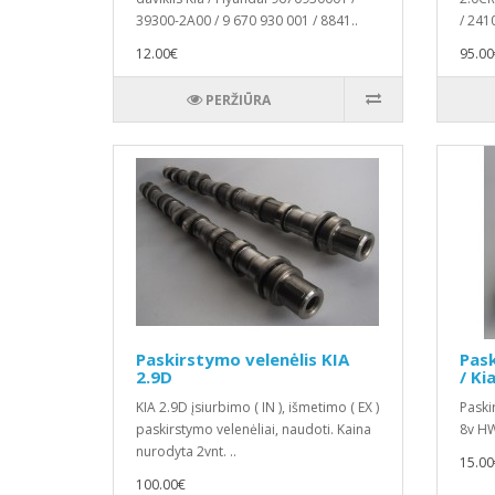
39300-2A00 / 9 670 930 001 / 8841..
/ 2410
12.00€
95.00
PERŽIŪRA
Paskirstymo velenėlis KIA
Pask
2.9D
/ Ki
KIA 2.9D įsiurbimo ( IN ), išmetimo ( EX )
Paski
paskirstymo velenėliai, naudoti. Kaina
8v HW
nurodyta 2vnt. ..
15.00
100.00€