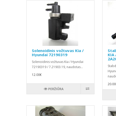
Solenoidinis vožtuvas Kia /
Stab
Hyundai 72190319
KIA 
2A2
Solenoidinis vožtuvas Kia / Hyundai
Stabd
72190319 / 7.21903.19, naudotas...
Hyund
12.00€
naudo
20.00
PERŽIŪRA