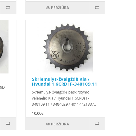
PERŽIŪRA
Skriemulys-žvaigždė Kia /
Hyundai 1.6CRDi F-348109.11
.9D
Skriemulys- žvaigždė paskirstymo
velenėlio Kia / Hyundai 1.6CRDi F-
348109.11 / 3484029 / 40114421337..
10.00€
PERŽIŪRA