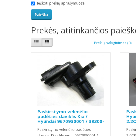
Ieškoti prekių aprašymuose
Prekės, atitinkančios paieško
Prekių palyginimas (0)
Paskirstymo velenėlio
Pask
padėties daviklis Kia /
Hyun
Hyundai 9670930001 / 39300-
2.2C
2A00
Paskirstymo velenėlio padėties
Paski
daviklis Kia / Hyundai 9670930001 /
2.0CR