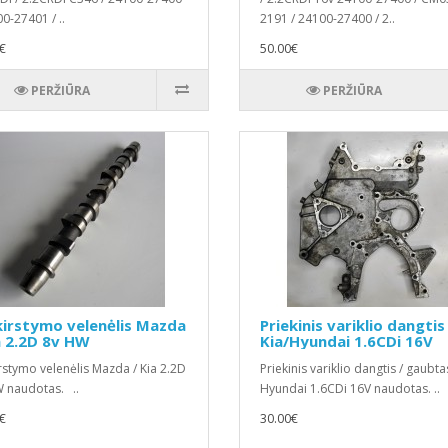
0-27401 / ..
2191 / 24100-27400 / 2..
€
50.00€
PERŽIŪRA
PERŽIŪRA
irstymo velenėlis Mazda
Priekinis variklio dangtis
a 2.2D 8v HW
Kia/Hyundai 1.6CDi 16V
rstymo velenėlis Mazda / Kia 2.2D
Priekinis variklio dangtis / gaubtas
 naudotas. ..
Hyundai 1.6CDi 16V naudotas. ..
€
30.00€