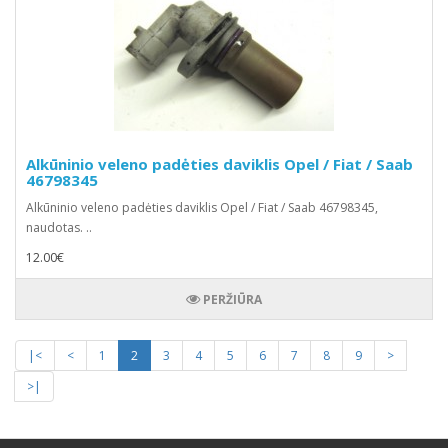
Alkūninio veleno padėties daviklis Opel / Fiat / Saab
46798345
Alkūninio veleno padėties daviklis Opel / Fiat / Saab 46798345,
naudotas. ..
12.00€
PERŽIŪRA
|<
<
1
2
3
4
5
6
7
8
9
>
>|