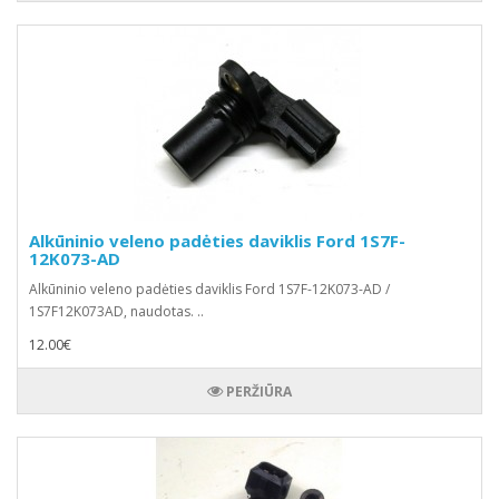
Alkūninio veleno padėties daviklis Ford 1S7F-
12K073-AD
Alkūninio veleno padėties daviklis Ford 1S7F-12K073-AD /
1S7F12K073AD, naudotas. ..
12.00€
PERŽIŪRA