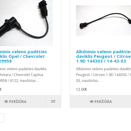
ninio veleno padėties
Alkūninio veleno padėtie
klis Opel / Chevrolet
daviklis Peugeot / Citro
29958
1.9D 144303 / 14-43-03
inio veleno padėties daviklis
Alkūninio veleno padėties davikli
Antara / Chevrolet Captiva
Peugeot / Citroen 1.9D 144303 / 
958 / 6122, naudotas. ..
03, naudotas. ..
€
12.00€
PERŽIŪRA
PERŽIŪRA
|