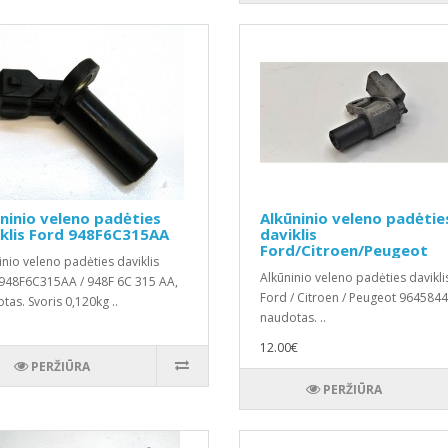
ninio veleno padėties
Alkūninio veleno padėtie
klis Ford 948F6C315AA
daviklis
Ford/Citroen/Peugeot
inio veleno padėties daviklis
9645844080
Alkūninio veleno padėties davikli
948F6C315AA / 948F 6C 315 AA,
Ford / Citroen / Peugeot 964584
tas. Svoris 0,120kg ..
naudotas. ..
12.00€
PERŽIŪRA
PERŽIŪRA