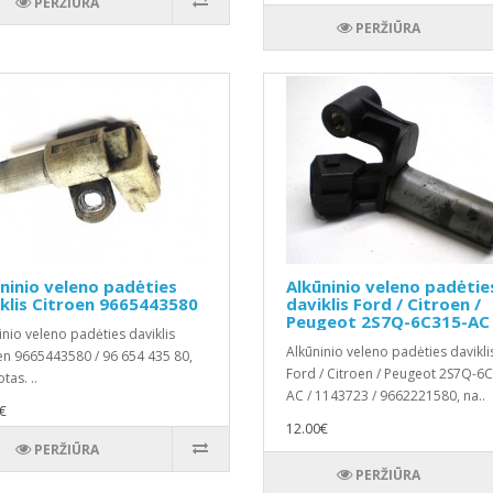
PERŽIŪRA
PERŽIŪRA
ninio veleno padėties
Alkūninio veleno padėtie
klis Citroen 9665443580
daviklis Ford / Citroen /
Peugeot 2S7Q-6C315-AC
inio veleno padėties daviklis
Alkūninio veleno padėties davikli
en 9665443580 / 96 654 435 80,
Ford / Citroen / Peugeot 2S7Q-6
tas. ..
AC / 1143723 / 9662221580, na..
€
12.00€
PERŽIŪRA
PERŽIŪRA