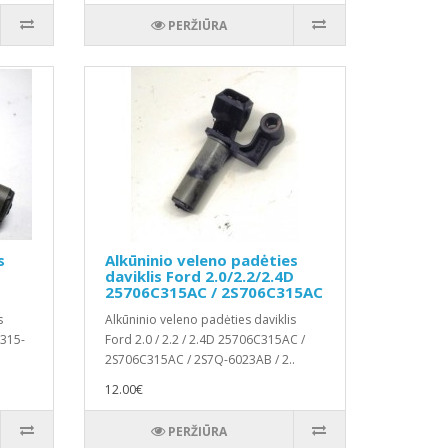
PERŽIŪRA
s
Alkūninio veleno padėties
daviklis Ford 2.0/2.2/2.4D
25706C315AC / 2S706C315AC
s
Alkūninio veleno padėties daviklis
C315-
Ford 2.0 / 2.2 / 2.4D 25706C315AC /
2S706C315AC / 2S7Q-6023AB / 2..
12.00€
PERŽIŪRA