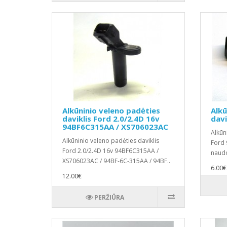
Alkūninio veleno padėties
Alkū
daviklis Ford 2.0/2.4D 16v
davi
94BF6C315AA / XS706023AC
Alkūn
Alkūninio veleno padėties daviklis
Ford 
Ford 2.0/2.4D 16v 94BF6C315AA /
naudo
XS706023AC / 94BF-6C-315AA / 94BF..
6.00€
12.00€
PERŽIŪRA