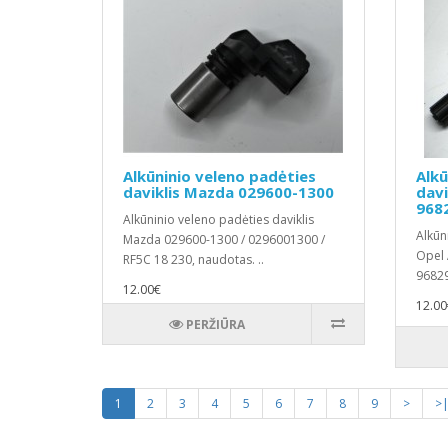
Alkūninio veleno padėties
Alkū
daviklis Mazda 029600-1300
davi
968
Alkūninio veleno padėties daviklis
Alkūn
Mazda 029600-1300 / 0296001300 /
Opel 
RF5C 18 230, naudotas. ..
96829
12.00€
12.00
PERŽIŪRA
1
2
3
4
5
6
7
8
9
>
>