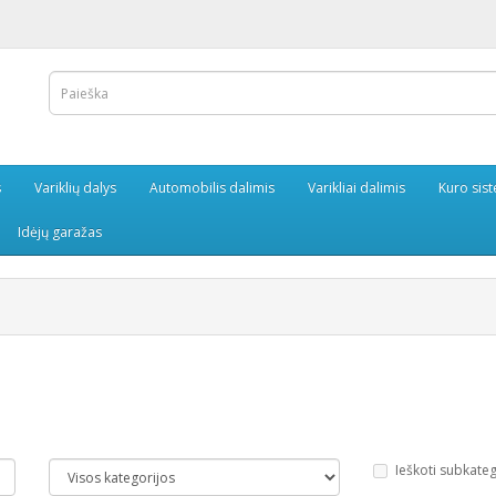
s
Variklių dalys
Automobilis dalimis
Varikliai dalimis
Kuro sis
Idėjų garažas
Ieškoti subkate