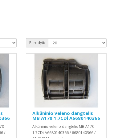
Parodyti:
is
Alkūninio veleno dangtelis
0366
MB A170 1.7CDi A6680140366
170
Alkūninio veleno dangtelis MB A170
6 /
1.7CDi A6680140366 / 6680140366 /