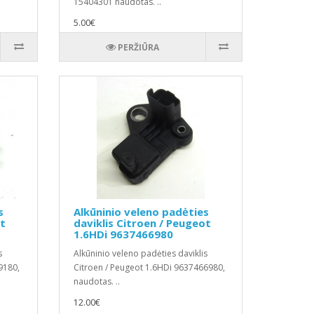
15404301 naudotas. ..
5.00€
PERŽIŪRA
s
Alkūninio veleno padėties
ot
daviklis Citroen / Peugeot
1.6HDi 9637466980
s
Alkūninio veleno padėties daviklis
9180,
Citroen / Peugeot 1.6HDi 9637466980,
naudotas. ..
12.00€