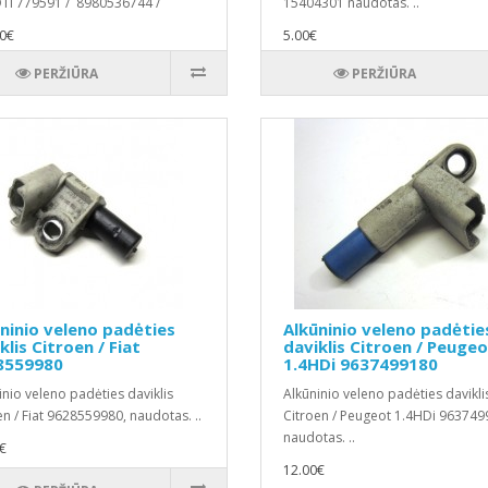
Ti 779591 / 8980536744 /
15404301 naudotas. ..
36743 ..
0€
5.00€
PERŽIŪRA
PERŽIŪRA
ninio veleno padėties
Alkūninio veleno padėtie
klis Citroen / Fiat
daviklis Citroen / Peuge
8559980
1.4HDi 9637499180
inio veleno padėties daviklis
Alkūninio veleno padėties davikli
en / Fiat 9628559980, naudotas. ..
Citroen / Peugeot 1.4HDi 963749
naudotas. ..
€
12.00€