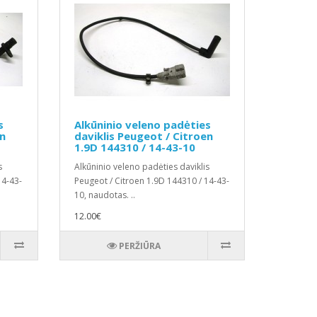
s
Alkūninio veleno padėties
en
daviklis Peugeot / Citroen
1.9D 144310 / 14-43-10
s
Alkūninio veleno padėties daviklis
14-43-
Peugeot / Citroen 1.9D 144310 / 14-43-
10, naudotas. ..
12.00€
PERŽIŪRA