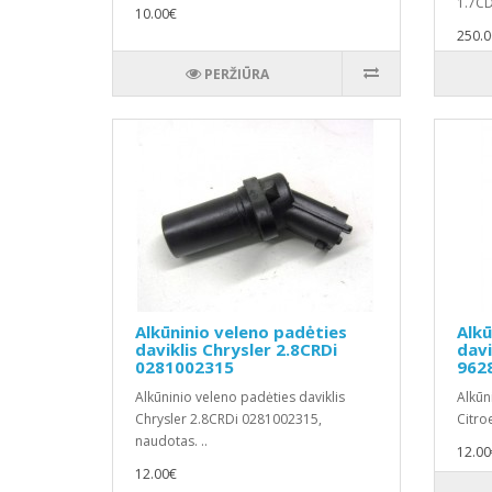
1.7CD
10.00€
89805
250.0
PERŽIŪRA
Alkūninio veleno padėties
Alkū
daviklis Chrysler 2.8CRDi
davi
0281002315
962
Alkūninio veleno padėties daviklis
Alkūn
Chrysler 2.8CRDi 0281002315,
Citro
naudotas. ..
12.00
12.00€