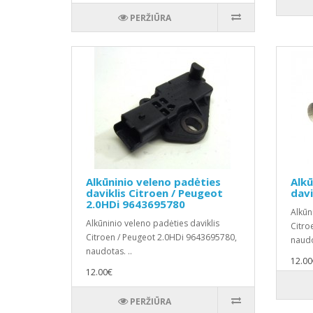
PERŽIŪRA
Alkūninio veleno padėties
Alkū
daviklis Citroen / Peugeot
davi
2.0HDi 9643695780
Alkūn
Alkūninio veleno padėties daviklis
Citro
Citroen / Peugeot 2.0HDi 9643695780,
naudo
naudotas. ..
12.00
12.00€
PERŽIŪRA