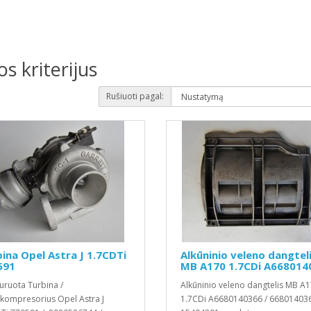
s kriterijus
Rušiuoti pagal:
ina Opel Astra J 1.7CDTi
Alkūninio veleno dangtel
591
MB A170 1.7CDi A668014
uruota Turbina /
Alkūninio veleno dangtelis MB A
kompresorius Opel Astra J
1.7CDi A6680140366 / 668014036