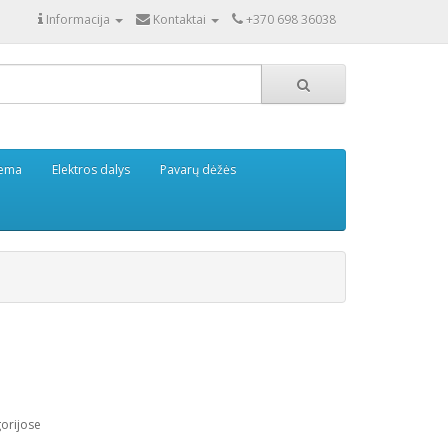
Informacija
Kontaktai
+370 698 36038
tema
Elektros dalys
Pavarų dėžės
gorijose