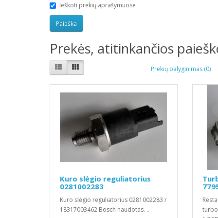
Ieškoti prekių aprašymuose
Prekės, atitinkančios paieško
Prekių palyginimas (0)
Kuro slėgio reguliatorius
Turb
0281002283
779
Kuro slėgio reguliatorius 0281002283 /
Resta
18317003462 Bosch naudotas. ..
turbo