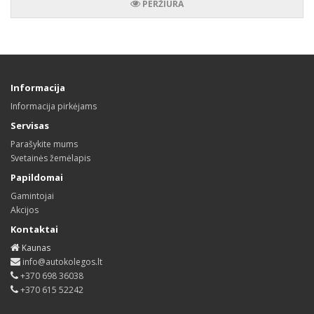
PERŽIŪRA
Informacija
Informacija pirkėjams
Servisas
Parašykite mums
Svetainės žemėlapis
Papildomai
Gamintojai
Akcijos
Kontaktai
Kaunas
info@autokolegos.lt
+370 698 36038
+370 615 52242