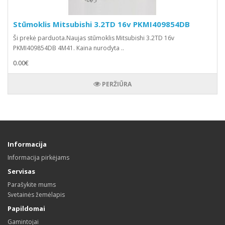
Stūmoklis Mitsubishi 3.2TD 16v PKMI409854DB
Ši prekė parduota.Naujas stūmoklis Mitsubishi 3.2TD 16v
PKMI409854DB 4M41. Kaina nurodyta ..
0.00€
PERŽIŪRA
Informacija
Informacija pirkėjams
Servisas
Parašykite mums
Svetainės žemėlapis
Papildomai
Gamintojai