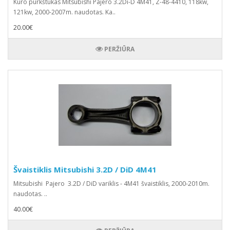
Kuro purkštukas Mitsubishi Pajero 3.2Di-D 4M41, Z-48-4410, 118kw,
121kw, 2000-2007m. naudotas. Ka..
20.00€
PERŽIŪRA
Švaistiklis Mitsubishi 3.2D / DiD 4M41
Mitsubishi Pajero 3.2D / DiD variklis - 4M41 švaistiklis, 2000-2010m.
naudotas. ..
40.00€