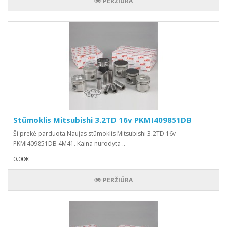
PERŽIŪRA
Stūmoklis Mitsubishi 3.2TD 16v PKMI409851DB
Ši prekė parduota.Naujas stūmoklis Mitsubishi 3.2TD 16v
PKMI409851DB 4M41. Kaina nurodyta ..
0.00€
PERŽIŪRA