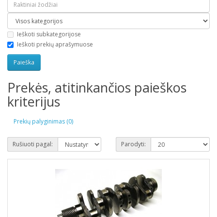
Ieškoti subkategorijose
Ieškoti prekių aprašymuose
Prekės, atitinkančios paieškos
kriterijus
Prekių palyginimas (0)
Rušiuoti pagal:
Parodyti: