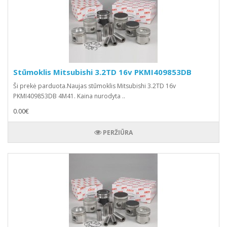
Stūmoklis Mitsubishi 3.2TD 16v PKMI409853DB
Ši prekė parduota.Naujas stūmoklis Mitsubishi 3.2TD 16v
PKMI409853DB 4M41. Kaina nurodyta ..
0.00€
PERŽIŪRA