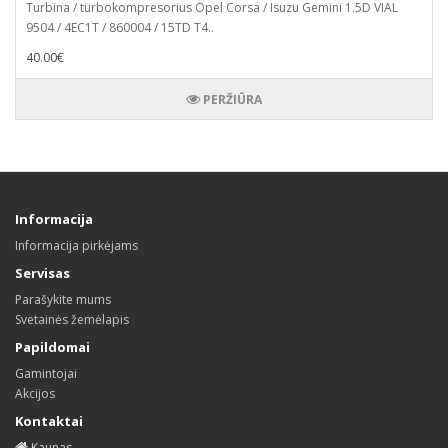
Turbina / turbokompresorius Opel Corsa / Isuzu Gemini 1.5D VIAL
9504 / 4EC1T / 860004 / 15TD T4..
40.00€
PERŽIŪRA
Informacija
Informacija pirkėjams
Servisas
Parašykite mums
Svetainės žemėlapis
Papildomai
Gamintojai
Akcijos
Kontaktai
Kaunas