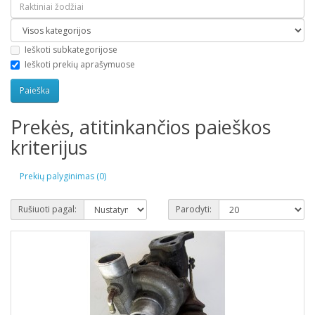
Ieškoti subkategorijose
Ieškoti prekių aprašymuose
Prekės, atitinkančios paieškos
kriterijus
Prekių palyginimas (0)
Rušiuoti pagal:
Parodyti: