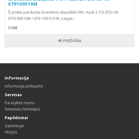
079109510M
Ši prekė parduota.Grandinės šliaužiklis VW / Audi 2.7/3.0TDi V6
079109510M / 079 109 510 M, naujas...
0.00€
PERŽIŪRA
Informacija
Informacija pirkėjams
Servisas
Parašykite mums
Svetainės žemėlapis
Papildomai
Gamintojai
Akcijos