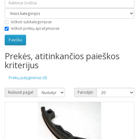
Ieškoti subkategorijose
Ieškoti prekių aprašymuose
Prekės, atitinkančios paieškos
kriterijus
Prekių palyginimas (0)
Rušiuoti pagal:
Parodyti: