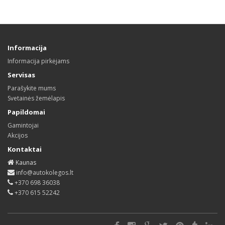
Informacija
Informacija pirkėjams
Servisas
Parašykite mums
Svetainės žemėlapis
Papildomai
Gamintojai
Akcijos
Kontaktai
Kaunas
info@autokolegos.lt
+370 698 36038
+370 615 52242