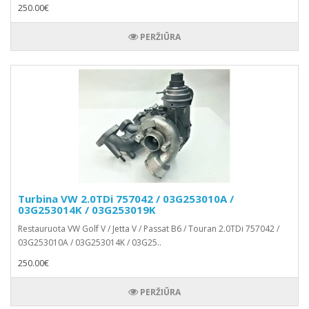
250.00€
PERŽIŪRA
Turbina VW 2.0TDi 757042 / 03G253010A /
03G253014K / 03G253019K
Restauruota VW Golf V / Jetta V / Passat B6 / Touran 2.0TDi 757042 /
03G253010A / 03G253014K / 03G25..
250.00€
PERŽIŪRA