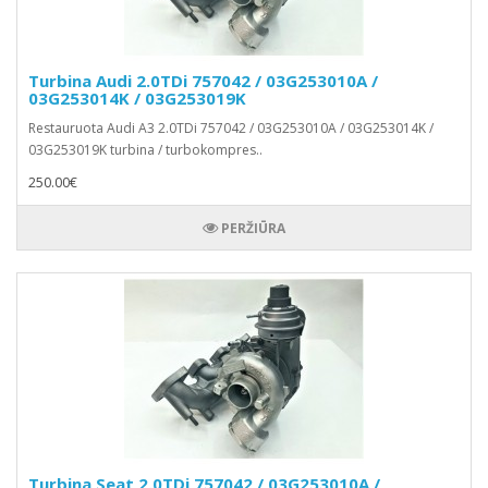
Turbina Audi 2.0TDi 757042 / 03G253010A /
03G253014K / 03G253019K
Restauruota Audi A3 2.0TDi 757042 / 03G253010A / 03G253014K /
03G253019K turbina / turbokompres..
250.00€
PERŽIŪRA
Turbina Seat 2.0TDi 757042 / 03G253010A /