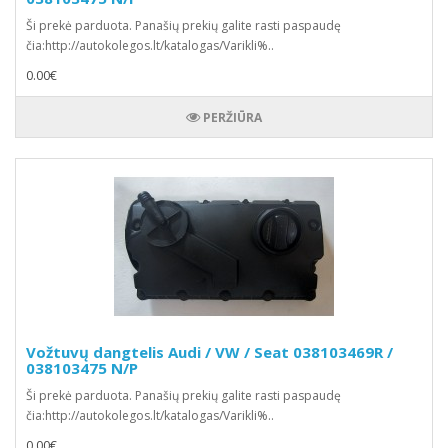
Ši prekė parduota. Panašių prekių galite rasti paspaudę
čia:http://autokolegos.lt/katalogas/Varikli%..
0.00€
PERŽIŪRA
Vožtuvų dangtelis Audi / VW / Seat 038103469R /
038103475 N/P
Ši prekė parduota. Panašių prekių galite rasti paspaudę
čia:http://autokolegos.lt/katalogas/Varikli%..
0.00€