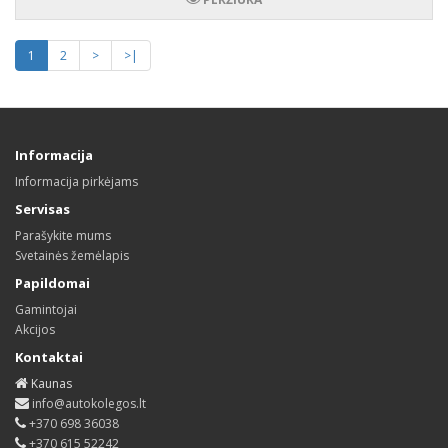
1
2
>
>|
Informacija
Informacija pirkėjams
Servisas
Parašykite mums
Svetainės žemėlapis
Papildomai
Gamintojai
Akcijos
Kontaktai
Kaunas
info@autokolegos.lt
+370 698 36038
+370 615 52242