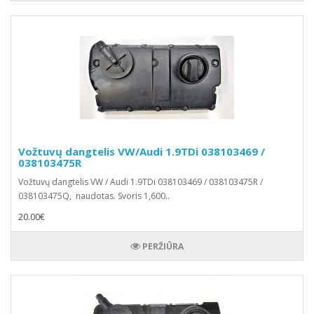
Vožtuvų dangtelis VW/Audi 1.9TDi 038103469 /
038103475R
Vožtuvų dangtelis VW / Audi 1.9TDi 038103469 / 038103475R /
038103475Q, naudotas. Svoris 1,600..
20.00€
PERŽIŪRA