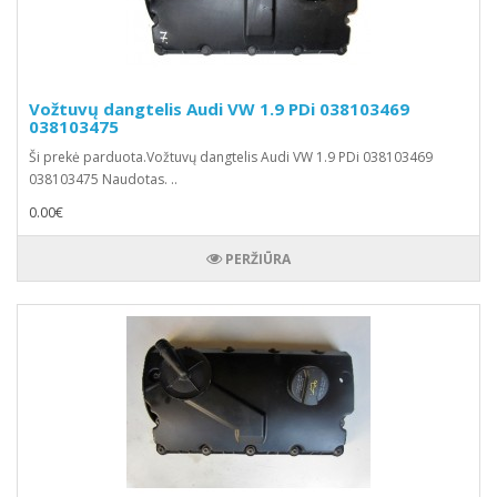
Vožtuvų dangtelis Audi VW 1.9 PDi 038103469
038103475
Ši prekė parduota.Vožtuvų dangtelis Audi VW 1.9 PDi 038103469
038103475 Naudotas. ..
0.00€
PERŽIŪRA