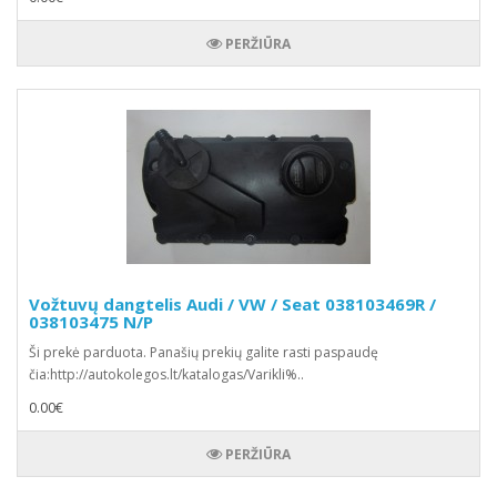
PERŽIŪRA
Vožtuvų dangtelis Audi / VW / Seat 038103469R /
038103475 N/P
Ši prekė parduota. Panašių prekių galite rasti paspaudę
čia:http://autokolegos.lt/katalogas/Varikli%..
0.00€
PERŽIŪRA