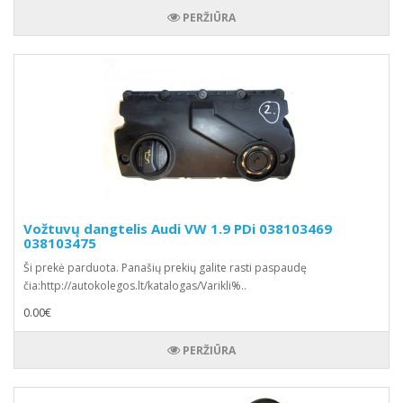
PERŽIŪRA
Vožtuvų dangtelis Audi VW 1.9 PDi 038103469
038103475
Ši prekė parduota. Panašių prekių galite rasti paspaudę
čia:http://autokolegos.lt/katalogas/Varikli%..
0.00€
PERŽIŪRA