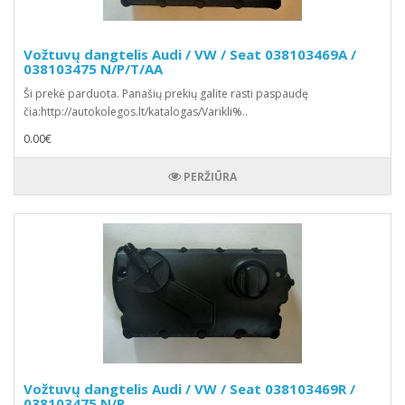
Vožtuvų dangtelis Audi / VW / Seat 038103469A /
038103475 N/P/T/AA
Ši prekė parduota. Panašių prekių galite rasti paspaudę
čia:http://autokolegos.lt/katalogas/Varikli%..
0.00€
PERŽIŪRA
Vožtuvų dangtelis Audi / VW / Seat 038103469R /
038103475 N/P