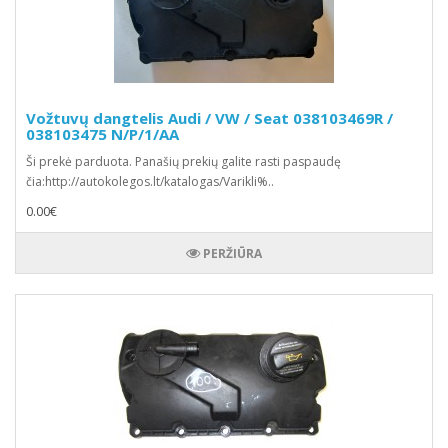
Vožtuvų dangtelis Audi / VW / Seat 038103469R /
038103475 N/P/1/AA
Ši prekė parduota. Panašių prekių galite rasti paspaudę
čia:http://autokolegos.lt/katalogas/Varikli%..
0.00€
PERŽIŪRA