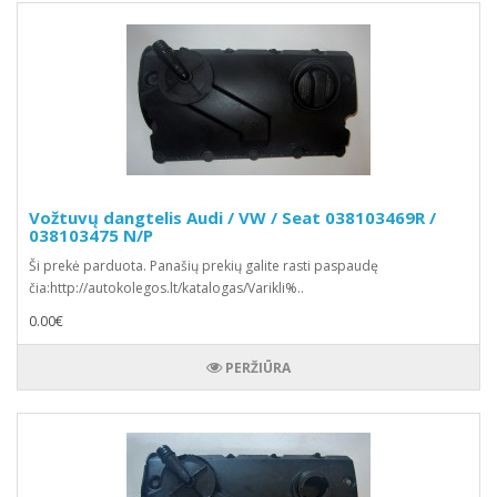
Vožtuvų dangtelis Audi / VW / Seat 038103469R /
038103475 N/P
Ši prekė parduota. Panašių prekių galite rasti paspaudę
čia:http://autokolegos.lt/katalogas/Varikli%..
0.00€
PERŽIŪRA