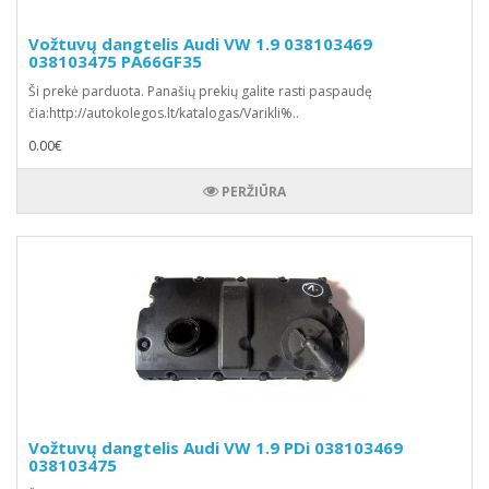
Vožtuvų dangtelis Audi VW 1.9 038103469
038103475 PA66GF35
Ši prekė parduota. Panašių prekių galite rasti paspaudę
čia:http://autokolegos.lt/katalogas/Varikli%..
0.00€
PERŽIŪRA
Vožtuvų dangtelis Audi VW 1.9 PDi 038103469
038103475