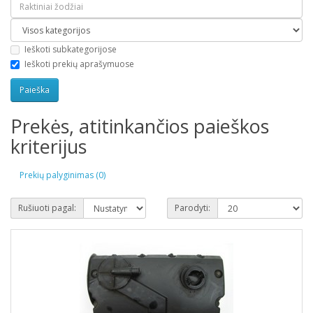
Ieškoti subkategorijose
Ieškoti prekių aprašymuose
Prekės, atitinkančios paieškos
kriterijus
Prekių palyginimas (0)
Rušiuoti pagal:
Parodyti: