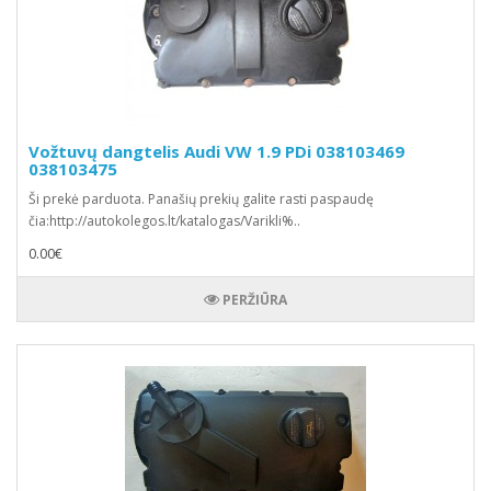
Vožtuvų dangtelis Audi VW 1.9 PDi 038103469
038103475
Ši prekė parduota. Panašių prekių galite rasti paspaudę
čia:http://autokolegos.lt/katalogas/Varikli%..
0.00€
PERŽIŪRA