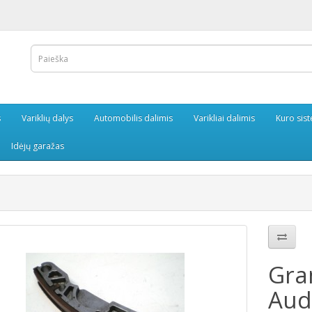
s
Variklių dalys
Automobilis dalimis
Varikliai dalimis
Kuro sis
Idėjų garažas
Gran
Aud