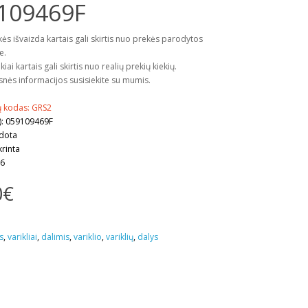
109469F
kės išvaizda kartais gali skirtis nuo prekės parodytos
e.
kiai kartais gali skirtis nuo realių prekių kiekių.
snės informacijos susisiekite su mumis.
 kodas: GRS2
): 059109469F
udota
krinta
 6
0€
s
,
varikliai
,
dalimis
,
variklio
,
variklių
,
dalys