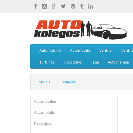
Automobiliai
Automobilis
Varikliai
Varikli
Turbinos
Kitos dalys
Ratai
Autochemija
Pradinis
Paieška
Automobiliai
Automobilis
Padangos