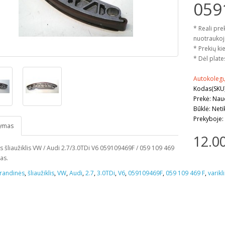
059
* Reali pre
nuotraukoj
* Prekių kie
* Dėl plate
Autokolegų
Kodas(SKU
Prekė: Na
Būklė: Neti
Prekyboje:
ymas
12.0
 šliaužiklis VW / Audi 2.7/3.0TDi V6 059109469F / 059 109 469
as.
randinės
,
šliaužiklis
,
VW
,
Audi
,
2.7
,
3.0TDi
,
V6
,
059109469F
,
059 109 469 F
,
varikli