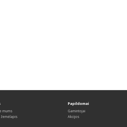
s
Papildomai
te mums
Gamintojai
s žemėlapis
Akcijos