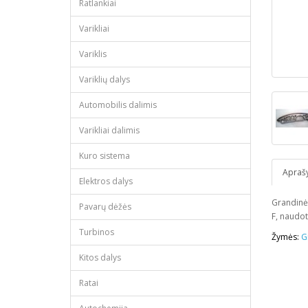
Ratlankiai
Varikliai
Variklis
Variklių dalys
Automobilis dalimis
Varikliai dalimis
Kuro sistema
Apraš
Elektros dalys
Grandinės
Pavarų dėžės
F, naudot
Turbinos
Žymės:
G
Kitos dalys
Ratai