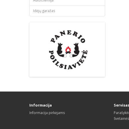
Autochemija
Idėjų garažas
Informacija
Servisa
Informacija pirkėjams
Parašyki
Svetainė