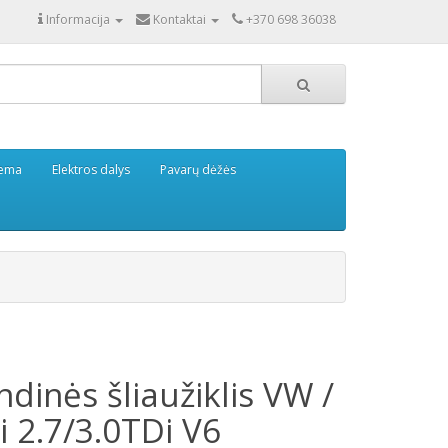
Informacija
Kontaktai
+370 698 36038
tema
Elektros dalys
Pavarų dėžės
dinės šliaužiklis VW /
i 2.7/3.0TDi V6