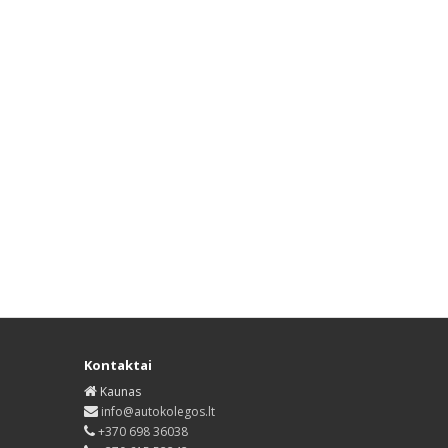
Kontaktai
Kaunas
info@autokolegos.lt
+370 698 36038