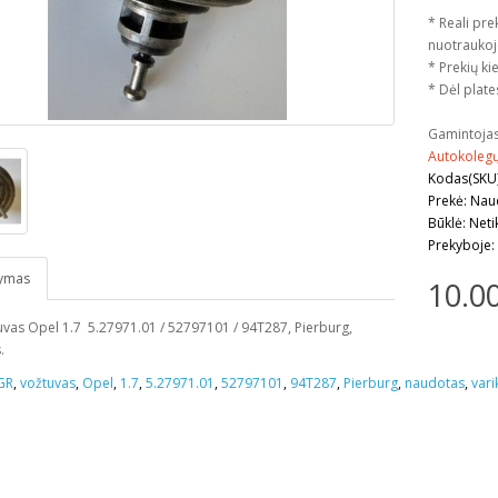
* Reali pre
nuotraukoj
* Prekių kie
* Dėl plate
Gamintoja
Autokoleg
Kodas(SKU)
Prekė: Na
Būklė: Neti
Prekyboje:
ymas
10.0
vas Opel 1.7 5.27971.01 / 52797101 / 94T287, Pierburg,
.
GR
,
vožtuvas
,
Opel
,
1.7
,
5.27971.01
,
52797101
,
94T287
,
Pierburg
,
naudotas
,
varik