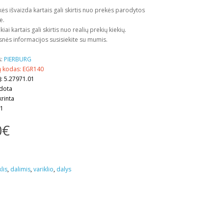
kės išvaizda kartais gali skirtis nuo prekės parodytos
e.
kiai kartais gali skirtis nuo realių prekių kiekių.
snės informacijos susisiekite su mumis.
s:
PIERBURG
ų kodas: EGR140
: 5.27971.01
udota
krinta
 1
0€
lis
,
dalimis
,
variklio
,
dalys