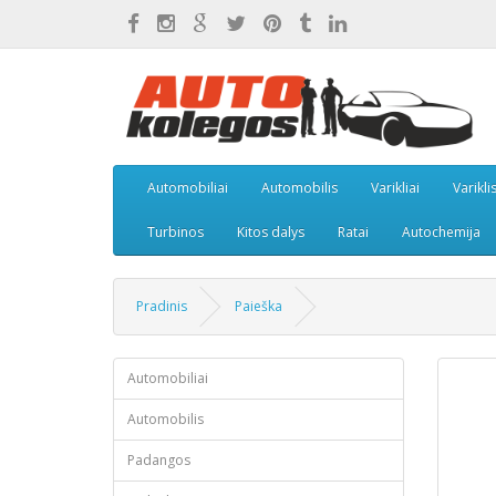
Automobiliai
Automobilis
Varikliai
Varikli
Turbinos
Kitos dalys
Ratai
Autochemija
Pradinis
Paieška
Automobiliai
Automobilis
Padangos