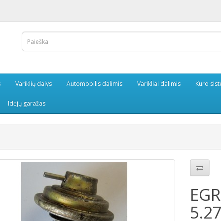
s
Variklių dalys
Automobilis dalimis
Varikliai dalimis
Kuro sis
Idėjų garažas
EGR
5.2