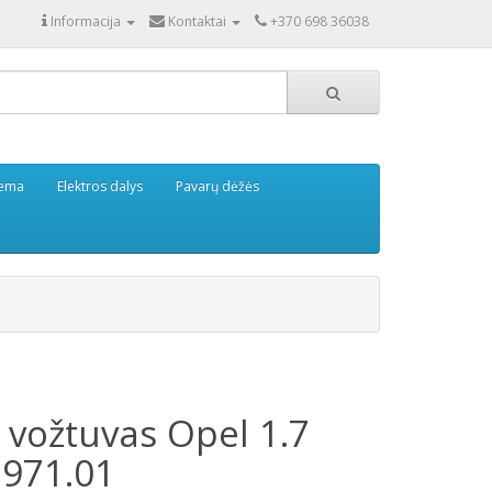
Informacija
Kontaktai
+370 698 36038
tema
Elektros dalys
Pavarų dėžės
 vožtuvas Opel 1.7
7971.01