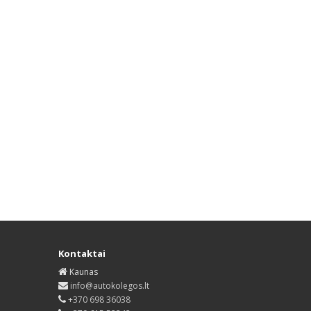
Kontaktai
Kaunas
info@autokolegos.lt
+370 698 36038