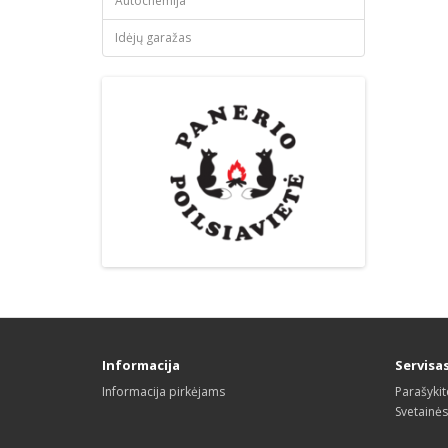
Autochemija
Idėjų garažas
Informacija
Servisa
Informacija pirkėjams
Parašyki
Svetainė