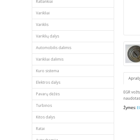
Ratlankiai
Varikliai
Variklis
Variklių dalys
Automobilis dalimis
Varikliai dalimis
Kuro sistema
Apraš
Elektros dalys
EGR vožtu
Pavarų dėžės
naudotas
Turbinos
Žymės:
E
Kitos dalys
Ratai