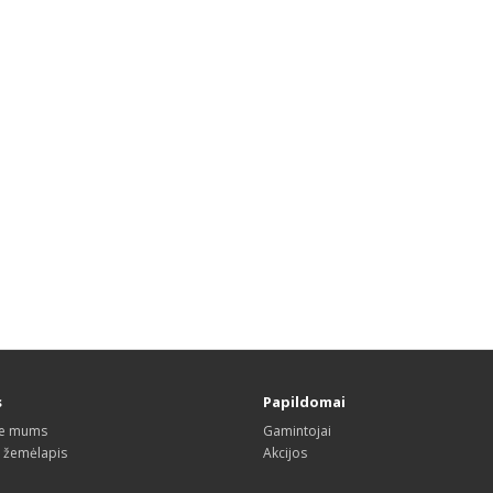
s
Papildomai
te mums
Gamintojai
s žemėlapis
Akcijos