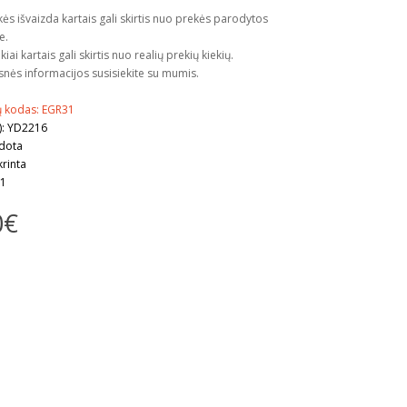
kės išvaizda kartais gali skirtis nuo prekės parodytos
e.
kiai kartais gali skirtis nuo realių prekių kiekių.
snės informacijos susisiekite su mumis.
ų kodas: EGR31
): YD2216
udota
krinta
 1
0€