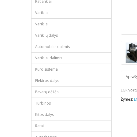
Ratlankiai
Varikliai
Variklis
Variklių dalys
Automobilis dalimis
Varikliai dalimis
Kuro sistema
Apraš
Elektros dalys
EGR vožt
Pavarų dėžės
Žymės:
E
Turbinos
Kitos dalys
Ratai