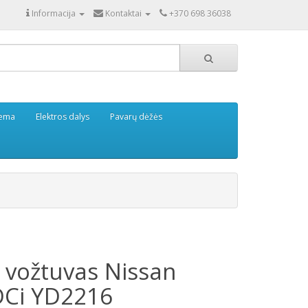
Informacija
Kontaktai
+370 698 36038
tema
Elektros dalys
Pavarų dėžės
 vožtuvas Nissan
DCi YD2216