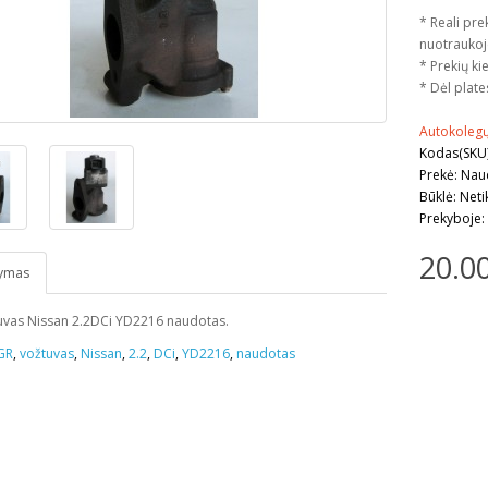
* Reali pre
nuotraukoj
* Prekių kie
* Dėl plate
Autokoleg
Kodas(SKU
Prekė: Na
Būklė: Neti
Prekyboje:
20.0
ymas
uvas Nissan 2.2DCi YD2216 naudotas.
GR
,
vožtuvas
,
Nissan
,
2.2
,
DCi
,
YD2216
,
naudotas