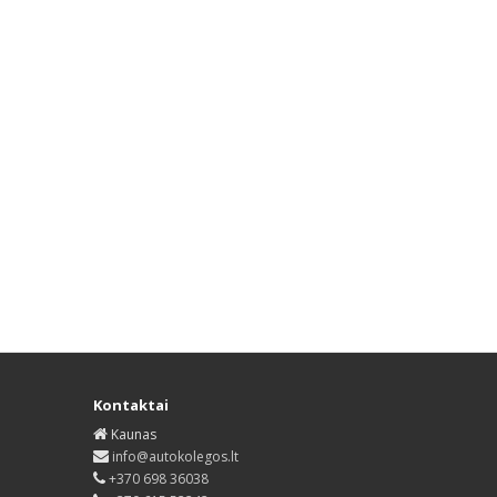
Kontaktai
Kaunas
info@autokolegos.lt
+370 698 36038