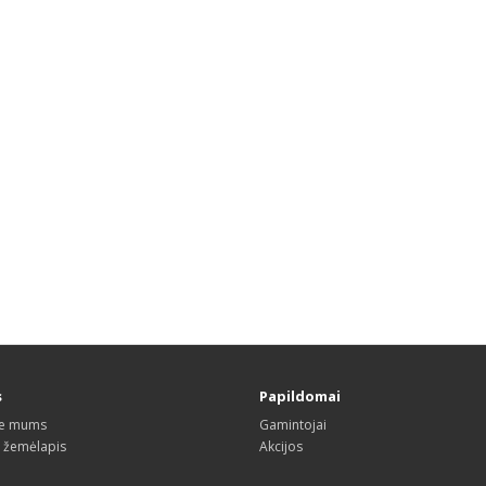
s
Papildomai
te mums
Gamintojai
s žemėlapis
Akcijos