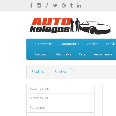
Automobiliai
Automobilis
Varikliai
Varikli
Turbinos
Kitos dalys
Ratai
Autochemija
Pradinis
Paieška
Automobiliai
Automobilis
Padangos