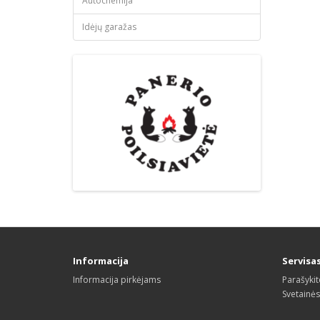
Autochemija
Idėjų garažas
Informacija
Servisa
Informacija pirkėjams
Parašyki
Svetainė