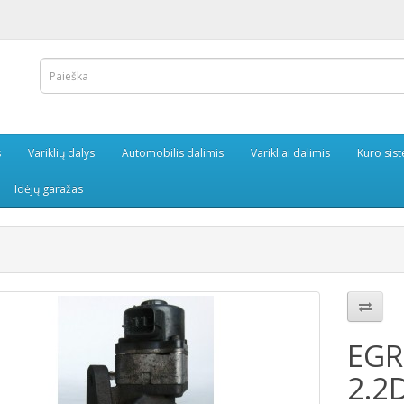
s
Variklių dalys
Automobilis dalimis
Varikliai dalimis
Kuro sis
Idėjų garažas
EGR
2.2