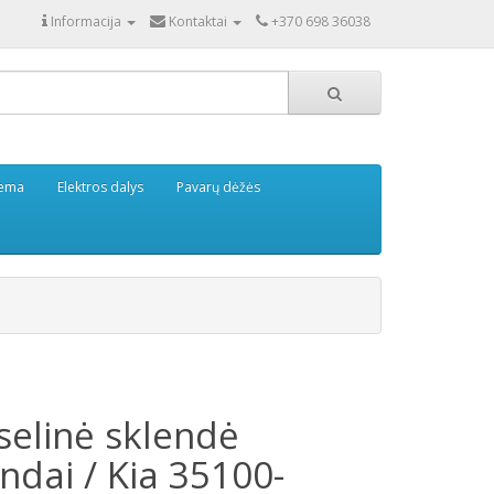
Informacija
Kontaktai
+370 698 36038
tema
Elektros dalys
Pavarų dėžės
selinė sklendė
ndai / Kia 35100-