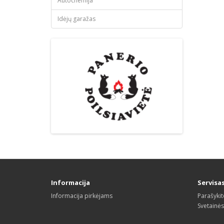
Autochemija
Idėjų garažas
Informacija
Servisa
Informacija pirkėjams
Parašyki
Svetainė