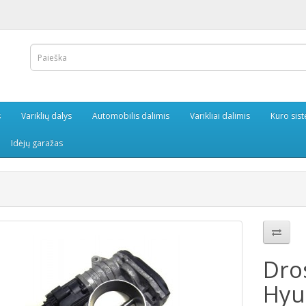
s
Variklių dalys
Automobilis dalimis
Varikliai dalimis
Kuro sis
Idėjų garažas
Dro
Hyu