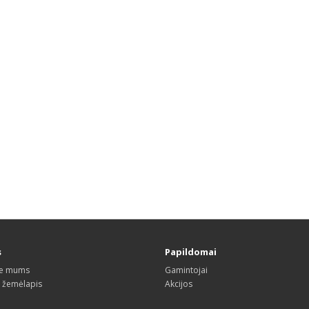
s
Papildomai
te mums
Gamintojai
s žemėlapis
Akcijos