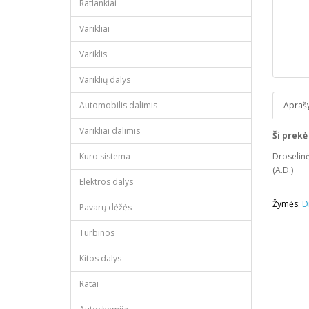
Ratlankiai
Varikliai
Variklis
Variklių dalys
Automobilis dalimis
Apraš
Varikliai dalimis
Ši prekė
Kuro sistema
Droselin
(A.D.)
Elektros dalys
Žymės:
D
Pavarų dėžės
Turbinos
Kitos dalys
Ratai