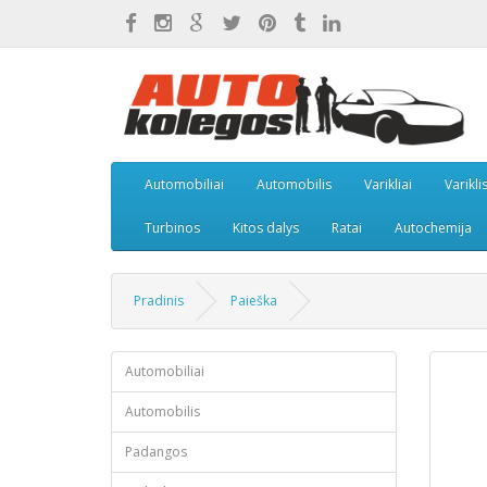
Automobiliai
Automobilis
Varikliai
Varikli
Turbinos
Kitos dalys
Ratai
Autochemija
Pradinis
Paieška
Automobiliai
Automobilis
Padangos