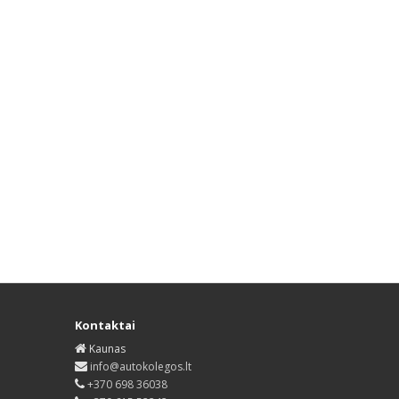
Kontaktai
Kaunas
info@autokolegos.lt
+370 698 36038