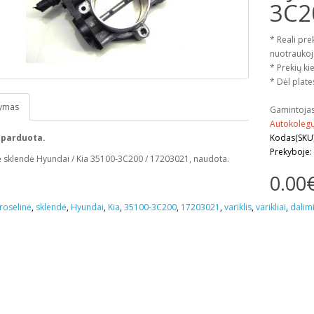
3C2
* Reali pre
nuotraukoj
* Prekių kie
* Dėl plate
ymas
Gamintoja
Autokoleg
 parduota.
Kodas(SKU
Prekyboje:
ė sklendė Hyundai / Kia 35100-3C200 / 17203021, naudota.
0.00
roselinė
,
sklendė
,
Hyundai
,
Kia
,
35100-3C200
,
17203021
,
variklis
,
varikliai
,
dalim