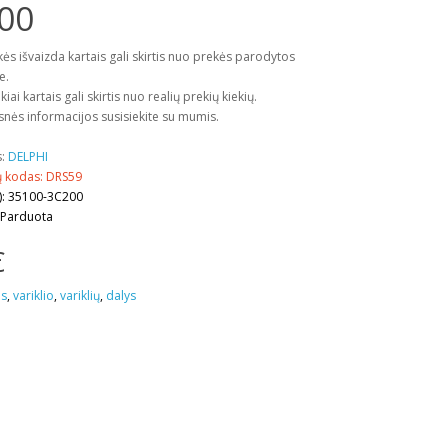
00
kės išvaizda kartais gali skirtis nuo prekės parodytos
e.
kiai kartais gali skirtis nuo realių prekių kiekių.
snės informacijos susisiekite su mumis.
s:
DELPHI
ų kodas: DRS59
): 35100-3C200
 Parduota
€
is
,
variklio
,
variklių
,
dalys