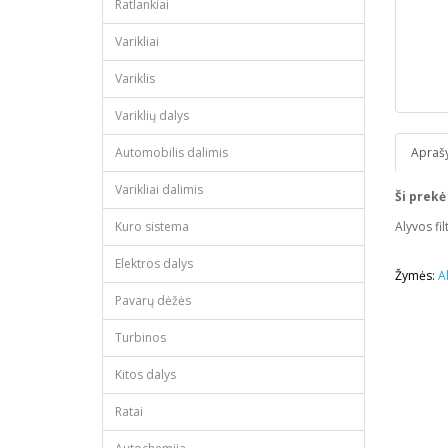
Ratlankiai
Varikliai
Variklis
Variklių dalys
Automobilis dalimis
Apraš
Varikliai dalimis
Ši prekė
Kuro sistema
Alyvos fi
Elektros dalys
Žymės:
A
Pavarų dėžės
Turbinos
Kitos dalys
Ratai