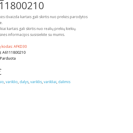
11800210
kės išvaizda kartais gali skirtis nuo prekės parodytos
e.
kiai kartais gali skirtis nuo realių prekių kiekių.
snės informacijos susisiekite su mumis.
ų kodas: AFKD30
): A6111800210
 Parduota
€
nio
,
variklio
,
dalys
,
variklis
,
varikliai
,
dalimis