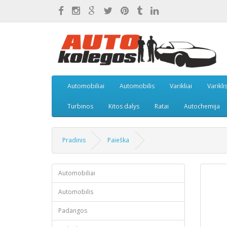
Automobiliai
Automobilis
Varikliai
Varikli
Turbinos
Kitos dalys
Ratai
Autochemija
Pradinis
Paieška
Automobiliai
Automobilis
Padangos