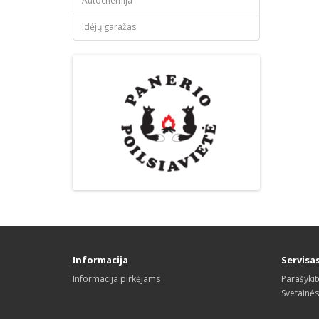
Autochemija
Idėjų garažas
Informacija
Servisa
Informacija pirkėjams
Parašyki
Svetainė