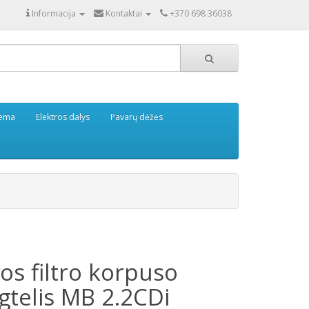
Informacija
Kontaktai
+370 698 36038
tema
Elektros dalys
Pavarų dėžės
os filtro korpuso
gtelis MB 2.2CDi