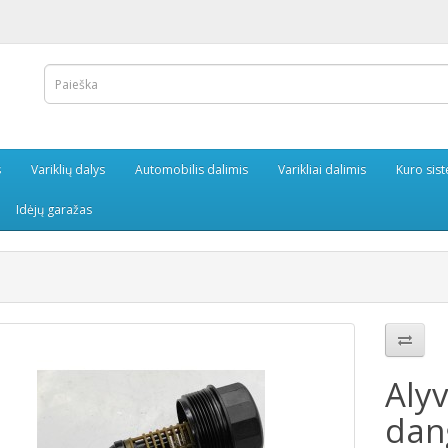
s
Variklių dalys
Automobilis dalimis
Varikliai dalimis
Kuro sis
Idėjų garažas
Alyv
dan