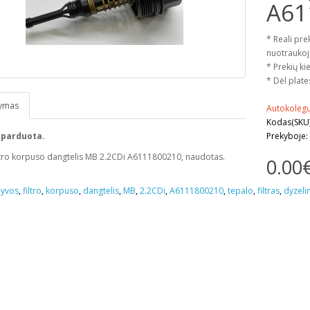
A61
* Reali pre
nuotraukoj
* Prekių kie
* Dėl plate
ymas
Autokoleg
Kodas(SKU
 parduota.
Prekyboje:
ltro korpuso dangtelis MB 2.2CDi A6111800210, naudotas.
0.00
lyvos
,
filtro
,
korpuso
,
dangtelis
,
MB
,
2.2CDi
,
A6111800210
,
tepalo
,
filtras
,
dyzeli