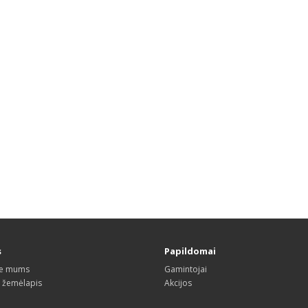
s
Papildomai
te mums
Gamintojai
s žemėlapis
Akcijos