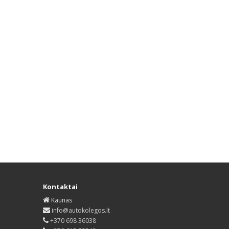
Kontaktai
Kaunas
info@autokolegos.lt
+370 698 36038